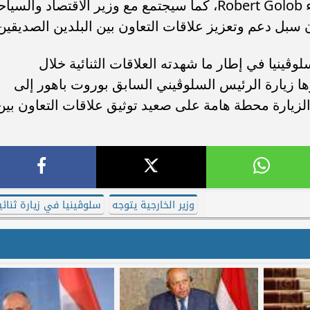
Nataša Pirc Musar، وكذا رئيس الوزراء Robert Golob، كما سيجتمع مع وزير الاقتصاد والسي
سبل دعم وتعزيز علاقات التعاون بين البلدين الصديقين
وڤينيا في إطار ما شهدته العلاقات الثنائية خلال
ها زيارة الرئيس السلوڤيني السابق بوروت باهور إلى
حيث مثلت تلك الزيارة محطة هامة على صعيد توثيق علاقات التعاون بين
وزير الخارجية يتوجه
سلوڤينيا في زيارة ثنائي