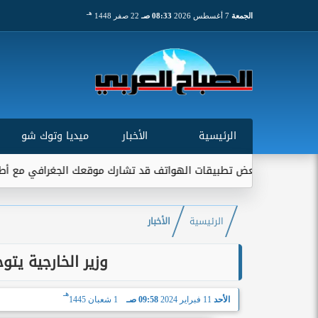
هـ
الجمعة
7 أغسطس 2026
08:33 صـ
22 صفر 1448
الرئيسية
الأخبار
ميديا وتوك شو
 بعض تطبيقات الهواتف قد تشارك موقعك الجغرافي مع أطراف خارجية...
الرئيسية
الأخبار
وزير الخارجية يتو
هـ
الأحد
11 فبراير 2024
09:58 صـ
1 شعبان 1445