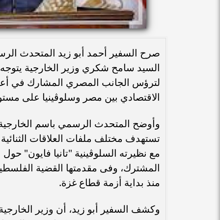
صرح السفير أحمد أبو زيد المتحدث الرسمي
لترؤس الجانب المصري المشارك في أعمال 
الاقتصادي بين مصر وسلوڤينيا على مستو
وأوضح المتحدث الرسمي باسم الخارجية، 
تستهدف مختلف ملفات العلاقات الثنائية ب
مع نظيرته السلوڤينية "تانيا فايون" حول 
المشترك، وفى مقدمتها القضية الفلسطيني
منذ بداية أزمة قطاع غزة.
وكشف السفير أبو زيد، أن وزير الخارجية