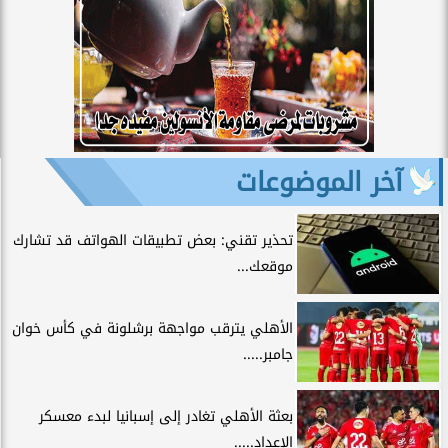
آخر الموضوعات
تحذير تقني: بعض تطبيقات الهواتف قد تشارك
موقعك...
الأهلي يترقب مواجهة برشلونة في كأس خوان
جامبر.....
بعثة الأهلي تغادر إلى إسبانيا لبدء معسكر
الإعداد.....