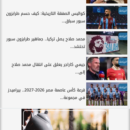
الرياضة
كواليس الصفقة التاريخية: كيف حسم طرابزون
سبور سباق...
الرياضة
محمد صلاح يصل تركيا.. جماهير طرابزون سبور
تحتشد...
الرياضة
جيمي كاراجر يعلق على انتقال محمد صلاح
إلى...
الرياضة
قرعة كأس عاصمة مصر 2026-2027.. بيراميدز
في مجموعة...