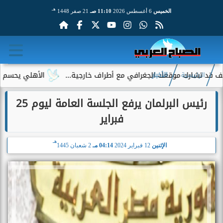
هـ
الخميس
6 أغسطس 2026
11:10 صـ
21 صفر 1448
ارك موقعك الجغرافي مع أطراف خارجية...
الأهلي يحسم الجدل حول
الرئيسية
الأخبار
رئيس البرلمان يرفع الجلسة العامة ليوم 25
فبراير
هـ
الإثنين
12 فبراير 2024
04:14 مـ
2 شعبان 1445