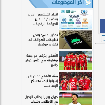
آخر الموضوعات
اتحاد الإعلاميين العرب
يقدّم رؤية لتعزيز
الحوكمة الرقمية...
تحذير تقني: بعض
تطبيقات الهواتف قد
تشارك موقعك...
الأهلي يترقب مواجهة
برشلونة في كأس خوان
جامبر.....
بعثة الأهلي تغادر إلى
إسبانيا لبدء معسكر
الإعداد.....
خوان بيزيرا يطلب الرحيل
عن الزمالك.. وشباب