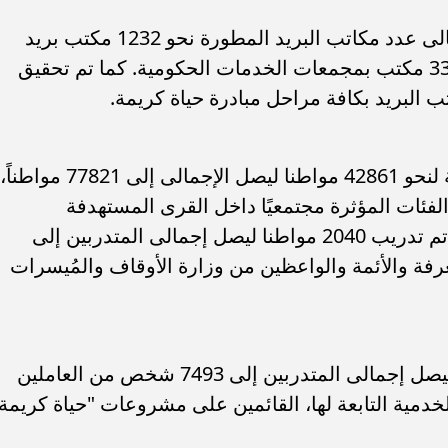
إنشاء وتطوير 159 مكتب بريد ليصل إجمالى عدد مكاتب البريد المطورة نحو 1232 مكتب بريد
بالمرحلة الأولى من حياة كريمة تشمل 332 مكتب بمجمعات الخدمات الحكومية. كما تم تحقيق
التثقيف الرقمى وتنمية المهارات الرقمية لنحو 42861 مواطنا ليصل الإجمالى إلى 77821 مواطناً،
الفئات المؤثرة مجتمعيًا داخل القرى المستهدفة
للمساهمة فى نشر الوعى الرقمى حيث تم تدريب 2040 مواطنا ليصل إجمالى المتدربين إلى
لمعرفة والأئمة والواعظين من وزارة الأوقاف والمُيسرات
كذلك تم الانتهاء من تأهيل 4158 مواطنا ليصل إجمالى المتدربين إلى 7493 شخص من العاملين
دمية التابعة لها، القائمين على مشروعات "حياة كريمة.