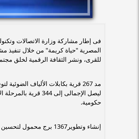
فى إطار مشاركة وزارة الاتصالات وتكنو
المصرية "حياة كريمة" من خلال تنفيذ مشر
للقرى، ونشر الثقافة الرقمية لخلق مجتمع
مد 267 قرية بكابلات الألياف الضوئي
حكومية.
إنشاء وتطوير1367 برج محمول لتحسين جودة خدمات الاتصالات بقرى حياة كريمة.