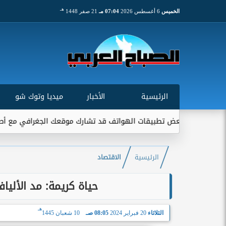
هـ
الخميس
6 أغسطس 2026
07:04 مـ
21 صفر 1448
الرئيسية
الأخبار
ميديا وتوك شو
ني: بعض تطبيقات الهواتف قد تشارك موقعك الجغرافي مع أطراف خارجية
الرئيسية
الاقتصاد
حياة كريمة: مد الألياف الضوئية لـ344 
هـ
الثلاثاء
20 فبراير 2024
08:05 صـ
10 شعبان 1445