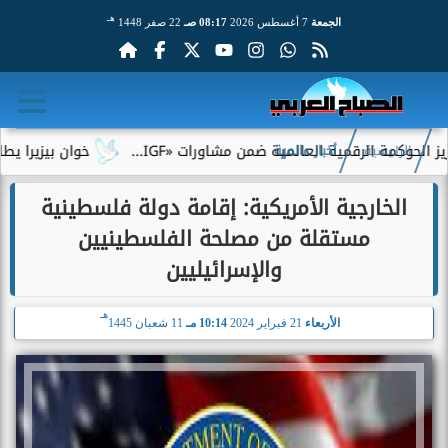
هـ
الجمعة
7 أغسطس 2026
08:17 صـ
22 صفر 1448
كمة الرقمية العالمية ضمن مشاورات «IGF...
خوان بيزيرا يطلب الر
الرئيسية
أخبار عالمية
الخارجية الأمريكية: إقامة دولة فلسطينية
مستقلة من مصلحة الفلسطينيين
والإسرائيليين
هـ
الأربعاء
21 فبراير 2024
10:14 مـ
11 شعبان 1445