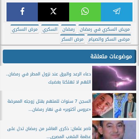
مريض السكري في رمضان
رمضان
السكري
مرض السكري
مرضى السكر والصيام
مرض السكر
موضوعات متعلقة
دعاء الرعد والبرق عند نزول المطر في رمضان..
اللهم لا تهلكنا بغضبك
السجن 7 سنوات للمتهم بقتل زوجته الممرضة
«عروس أكتوبر» في نهار رمضان...
ناصر عثمان: ذكرى العاشر من رمضان تدل على
عظمة الشعب المصري...