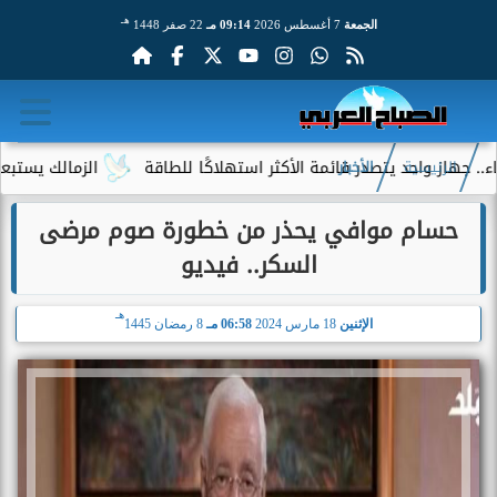
هـ
الجمعة
7 أغسطس 2026
09:14 مـ
22 صفر 1448
 واحد يتصدر قائمة الأكثر استهلاكًا للطاقة
الزمالك يستبعد 4 لاعبين شباب من حساباته في الموسم الجديد
الرئيسية
الأخبار
حسام موافي يحذر من خطورة صوم مرضى
السكر.. فيديو
هـ
الإثنين
18 مارس 2024
06:58 مـ
8 رمضان 1445