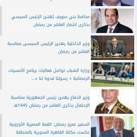
محافظ بني سويف يُهنئ الرئيس السيسي
بذكرى انتصار العاشر من رمضان
وزير الداخلية يهنئ الرئيس السيسى بمناسبة
العاشر من رمضان
وزارة الشباب تواصل فعاليات برنامج الأمسيات
الرمضانية « رسـولنا قدوة لنا »...
وزير الدفاع يهنئ رئيس الجمهورية بمناسبة
الإحتفال بذكرى العاشر من رمضان 1445هـ
السفير عمرو رمضان: القمة المصرية الأوروبية
عكست مكانة القاهرة المحورية بالمنطقة