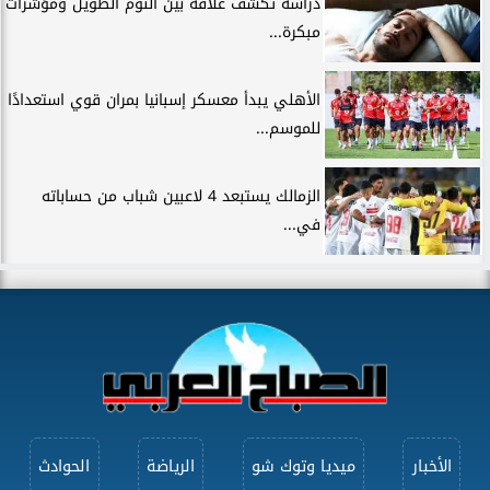
دراسة تكشف علاقة بين النوم الطويل ومؤشرات
مبكرة...
الأهلي يبدأ معسكر إسبانيا بمران قوي استعدادًا
للموسم...
الزمالك يستبعد 4 لاعبين شباب من حساباته
في...
الأخبار
ميديا وتوك شو
الرياضة
الحوادث