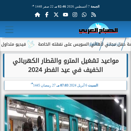
هـ
الجمعة
7 أغسطس 2026
02:46 مـ
22 صفر 1448
ل مجاني لأهالي السويس على نفقته الخاصة
فيديو متداول لسيدة مس
الرئيسية
الأخبار
مواعيد تشغيل المترو والقطار الكهربائي
الخفيف في عيد الفطر 2024
هـ
السبت
6 أبريل 2024
07:03 مـ
27 رمضان 1445