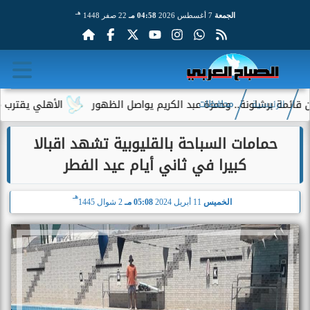
هـ
الجمعة
7 أغسطس 2026
04:58 مـ
22 صفر 1448
الأهلي يقترب من حسم صفق
الرئيسية
محافظات
حمامات السباحة بالقليوبية تشهد اقبالا
كبيرا في ثاني أيام عيد الفطر
هـ
الخميس
11 أبريل 2024
05:08 مـ
2 شوال 1445