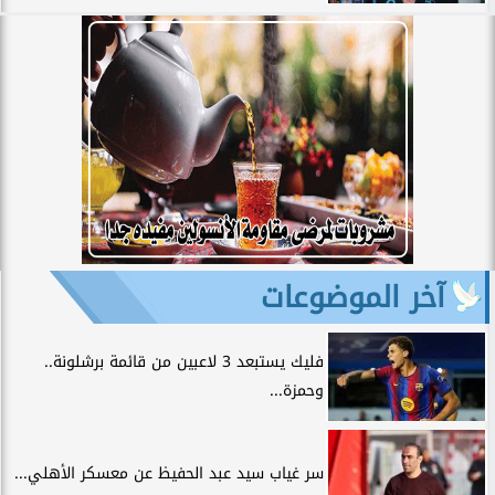
آخر الموضوعات
فليك يستبعد 3 لاعبين من قائمة برشلونة..
وحمزة...
سر غياب سيد عبد الحفيظ عن معسكر الأهلي...