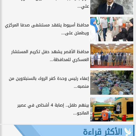
علي...
محافظ أسيوط يتفقد مستشفى صدفا المركزي
ويطمئن على...
محافظ الأقصر يشهد حفل تكريم المستشار
العسكري للمحافظة...
إعفاء رئيس وحدة كفر الروك بالسنبلاوين من
منصبه...
بينهم طفل.. إصابة 4 أشخاص في عصير
المانجو...
الأكثر قراءة