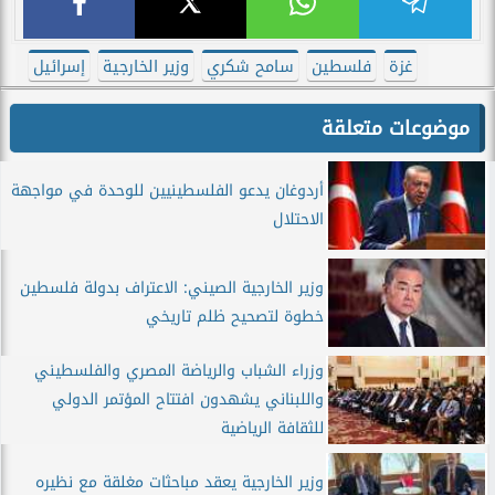
غزة
فلسطين
سامح شكري
وزير الخارجية
إسرائيل
موضوعات متعلقة
أردوغان يدعو الفلسطينيين للوحدة في مواجهة
الاحتلال
وزير الخارجية الصيني: الاعتراف بدولة فلسطين
خطوة لتصحيح ظلم تاريخي
وزراء الشباب والرياضة المصري والفلسطيني
واللبناني يشهدون افتتاح المؤتمر الدولي
للثقافة الرياضية
وزير الخارجية يعقد مباحثات مغلقة مع نظيره