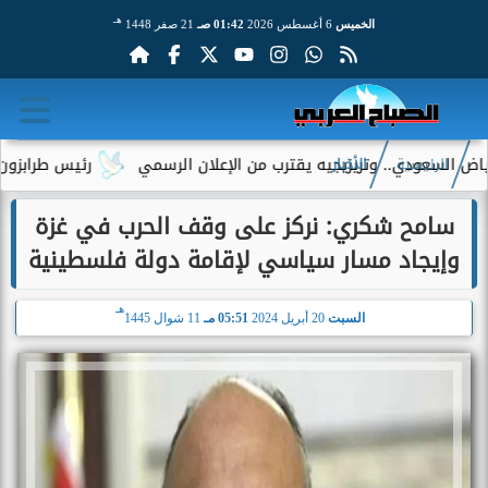
هـ
الخميس
6 أغسطس 2026
01:42 صـ
21 صفر 1448
سعودي.. وتريزيجيه يقترب من الإعلان الرسمي
رئيس طرابزون سبور ي
الرئيسية
الأخبار
سامح شكري: نركز على وقف الحرب في غزة
وإيجاد مسار سياسي لإقامة دولة فلسطينية
هـ
السبت
20 أبريل 2024
05:51 مـ
11 شوال 1445