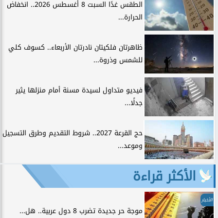
الطقس غدًا السبت 8 أغسطس 2026.. انخفاض
الحرارة...
ظاهرتان فلكيتان نادرتان الأربعاء.. كسوف كلي
للشمس وذروة...
فيديو متداول لسيدة مسنة أمام منزلها يثير
جدلًا...
حج القرعة 2027.. شروط التقديم وطرق التسجيل
وموعد...
الأكثر قراءة
الأخبار
موجة حر جديدة تضرب 8 دول عربية.. هل...