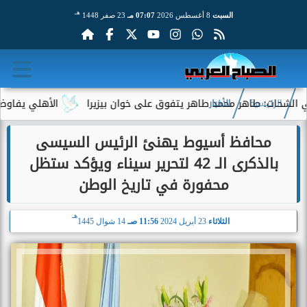
هـ
السبت
8 أغسطس 2026
07:07 مـ
23 صفر 1448
: طاهر محمد طاهر يتفوق على خوان بيزيرا
الأهلي يفاوض أحمد عبد
الرئيسية
الأخبار
محافظ أسيوط يهنئ الرئيس السيسى
بالذكرى الـ 42 لتحرير سيناء ويؤكد ستظل
محفورة في تاريخ الوطن
هـ
الثلاثاء
23 أبريل 2024
11:56 صـ
14 شوال 1445