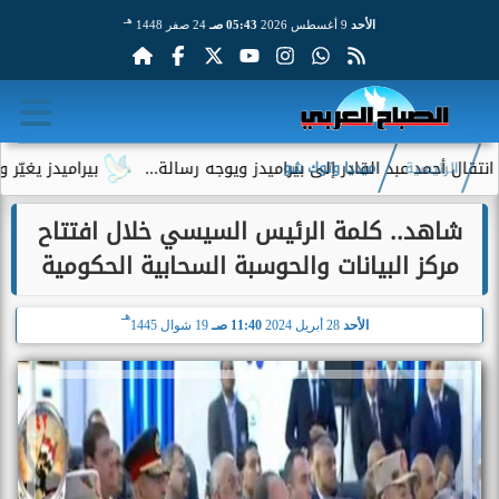
هـ
الأحد
9 أغسطس 2026
05:43 صـ
24 صفر 1448
د عبد القادر إلى بيراميدز ويوجه رسالة...
بيراميدز يغيّر وجهته 
الرئيسية
ميديا وتوك شو
شاهد.. كلمة الرئيس السيسي خلال افتتاح
مركز البيانات والحوسبة السحابية الحكومية
هـ
الأحد
28 أبريل 2024
11:40 صـ
19 شوال 1445