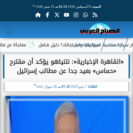
هـ
السبت
8 أغسطس 2026
02:54 مـ
23 صفر 1448
ة مناسبة لميزانيتك واحتياجاتك؟ دليل شامل
مفاجأة عن فاتورة الكه
الرئيسية
ميديا وتوك شو
«القاهرة الإخبارية»: نتنياهو يؤكد أن مقترح
«حماس» بعيد جدا عن مطالب إسرائيل
هـ
الثلاثاء
7 مايو 2024
07:20 مـ
28 شوال 1445