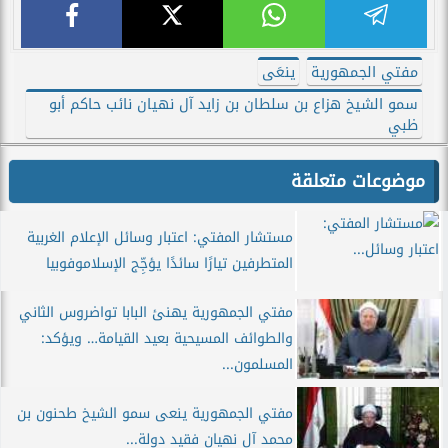
مفتي الجمهورية
ينعَى
سمو الشيخ هزاع بن سلطان بن زايد آل نهيان نائب حاكم أبو
ظبي
موضوعات متعلقة
مستشار المفتي: اعتبار وسائل الإعلام الغربية
المتطرفين تيارًا سائدًا يؤجِّج الإسلاموفوبيا
مفتي الجمهورية يهنئ البابا تواضروس الثاني
والطوائف المسيحية بعيد القيامة… ويؤكد:
المسلمون...
مفتي الجمهورية ينعى سمو الشيخ طحنون بن
محمد آل نهيان فقيد دولة...