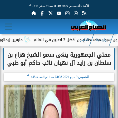
هـ
الأحد
9 أغسطس 2026
10:10 صـ
24 صفر 1448
صلاح من أفضل 3 لاعبين في العالم
مارفين إيمانويل.. سا
الرئيسية
الأخبار
مفتي الجمهورية ينعَى سمو الشيخ هزاع بن
سلطان بن زايد آل نهيان نائب حاكم أبو ظبي
هـ
الخميس
9 مايو 2024
03:36 مـ
1 ذو القعدة 1445