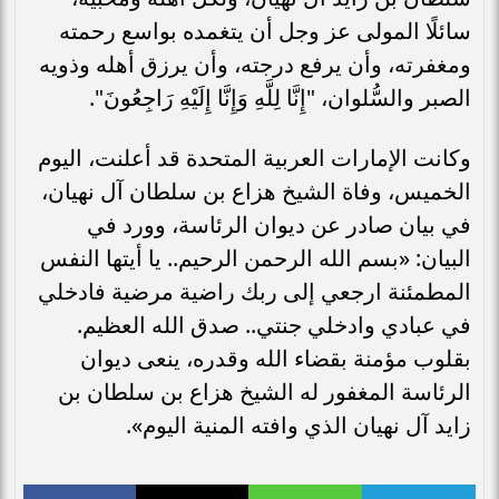
سائلًا المولى عز وجل أن يتغمده بواسع رحمته
ومغفرته، وأن يرفع درجته، وأن يرزق أهله وذويه
الصبر والسُّلوان، "إِنَّا لِلَّهِ وَإِنَّا إِلَيْهِ رَاجِعُونَ".
وكانت الإمارات العربية المتحدة قد أعلنت، اليوم
الخميس، وفاة الشيخ هزاع بن سلطان آل نهيان،
في بيان صادر عن ديوان الرئاسة، وورد في
البيان: «بسم الله الرحمن الرحيم.. يا أيتها النفس
المطمئنة ارجعي إلى ربك راضية مرضية فادخلي
في عبادي وادخلي جنتي.. صدق الله العظيم.
بقلوب مؤمنة بقضاء الله وقدره، ينعى ديوان
الرئاسة المغفور له الشيخ هزاع بن سلطان بن
زايد آل نهيان الذي وافته المنية اليوم».