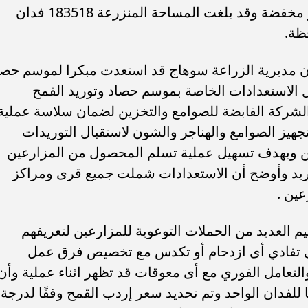
اللازمة لعمليات الحصاد والدراس بأسعار مخفضة وقد بلغت المساحة المنزرعة 183518 فدان
ظة.
ن مديرية الزراعة سوهاج قد استعدت مبكرا لموسم حصا
ل الاستعدادات الخاصة بموسم حصاد وتوريد القمح
والشركة القابضة للصوامع والتخزين لضمان سلاسة عملية
يز الصوامع والهناجر والشون لاستقبال التوريدات
ن وبهدف تسهيل عملية تسلم المحصول من المزارعين
وريد وأوضح أن الاستعدادات شملت جميع قرى ومراكز
عين .
يم العديد من الحملات التوعوية للمزارعين لتعريفهم
لى تفادي أى ازدحام أو تكدس مع تخصيص فرق عمل
ا والتعامل الفوري مع أى معوقات قد تظهر اثناء عملية وأن
لإنتاجية لمحصول القمح ١٨ إردبًا للفدان الواحد وتم تحديد سعر إردب القمح وفقًا لدرجة