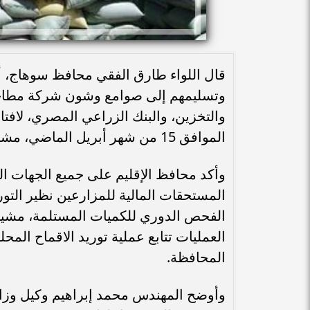
وتسليمهم إلى صوامع وشون شركة مطاحن 
والتخزين، والبنك الزراعي المصري، لافتا 
الموافق 15 من شهر أبريل الماضي، مشيراً إلى إنتظام سير عملية توريد الأقماح دون أية معوقات .
وأكد محافظ الإقليم على جميع الجهات ال
المستحقات المالية للمزارعين نظير التوري
الفحص الدوري للكميات المستلمة، مشيرا
المحافظة.
وأوضح المهندس محمد إبراهيم وكيل وزارة 