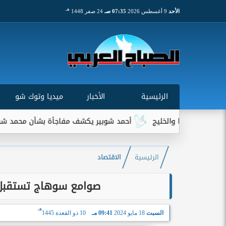
هـ
الأحد
9 أغسطس 2026
07:35 صـ
24 صفر 1448
الرئيسية
الأخبار
ميديا وتوك شو
أحمد شوبير يكشف مفاجأة بشأن محمد شريف بعد رحيله عن
الرئيسية
الاقتصاد
صوامع سوهاج تستقبل 73 ألف و484 طن قمح من المزار
هـ
السبت
18 مايو 2024
09:41 مـ
10 ذو القعدة 1445