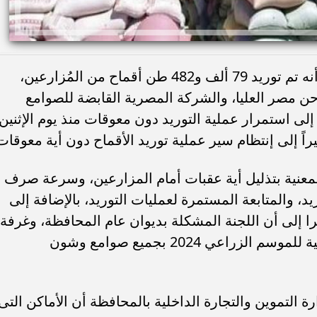
قال اللواء طارق الفقي محافظ سوهاج، أنه تم توريد 79 ألف و482 طن أقماح من المُزارعين،
مصر العليا، والشركة المصرية القابضة للصوامع
إلى استمرار عملية التوريد دون معوقات منذ يوم الإثنين
معنية بتذليل أية عقبات أمام المزارعين، وسرعة صرف
د، والمتابعة المستمرة لعمليات التوريد، بالإضافة إلى
 إلى أن اللجنة المشكلة بديوان عام المحافظة، وغرفة
العمليات تتابع عملية توريد الاقماح المحلية للموسم الزراعي 2024 بجميع صوامع وشون
التموين والتجارة الداخلية بالمحافظة أن الأماكن التى