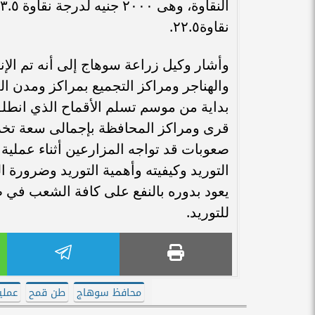
نقاوة٢٢.٥.
والهناجر ومراكز التجميع بمراكز ومدن 
بداية من موسم تسلم الأقماح الذي انط
صعوبات قد تواجه المزارعين أثناء عملية 
التوريد وكيفيته وأهمية التوريد وضرورة ا
يعود بدوره بالنفع على كافة الشعب في 
للتوريد.
محافظ سوهاج
طن قمح
عملية