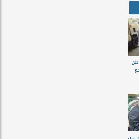
 مليون طن
ع
ن : توريد 900 الف طن