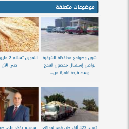
موضوعات متعلقة
شون وصوامع محافظة الشرقية
التموين تس
تواصل إستقبال محصول القمح
حتى الآن
وسط فرحة غامرة من...
توريد 423 ألف طن قمح لمواقع
سويلم يؤكد على ضرور