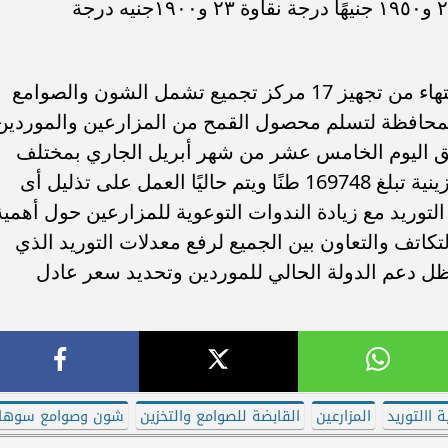
النقاوة، وهى ٢٠٠٠ جنيه لدرجة نقاوة ٢٣.٥ و١٩٥٠ جنيهًا درجة نقاوة ٢٣ و١٩٠٠جنيه درجة
وأشار وكيل زراعة سوهاج إلى أنه تم الإنتهاء من تجهيز 17 مركز تجميع تشمل الشون والصوامع
المحافظة لتسلم محصول القمح من المزارعين والموردين
لق اليوم الخامس عشر من شهر أبريل الجاري بمختلف
قرى ومراكز المحافظة بإجمالى سعة تخزينية تبلغ 169748 طنًا ويتم حاليًا العمل على تذليل أى
التوريد مع زيادة الندوات التوعوية للمزارعين حول أهمية
لتكاتف والتعاون بين الجميع لرفع معدلات التوريد الذي
ظل دعم الدولة الحالي للموردين وتحديد سعر عادل
 االتوريد
المزارعين
القابضة للصوامع والتخزين
شون وصوامع سوها