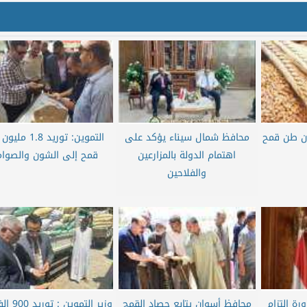
تلم 2 مليون طن قمح
محافظ شمال سيناء يؤكد على
التموين: توريد 1.8
اهتمام الدولة بالمزارعين
قمح إلى الشون والصوام
والفلاحين
ة إلتزام
محافظ أسوان يتابع حصاد القمح
وزير التموي