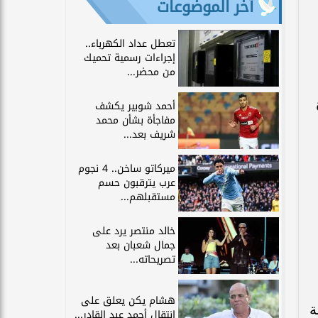
آخر الموضوعات
تعطل عداد الكهرباء..
إجراءات رسمية تحميك
من محضر...
أحمد شوبير يكشف
مفاجأة بشأن محمد
شريف بعد...
ميركاتو ساخن.. 4 نجوم
عرب يترقبون حسم
مستقبلهم...
خالد منتصر يرد على
جمال شعبان بعد
تصريحاته...
هشام يكن يعلق على
ة
انتقال أحمد عبد القادر...