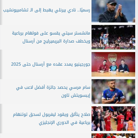
رسميًا.. نادي بيرنلي يهبط إلى الـ تشامبيونشيب
مانشستر سيتي يقسو على فولهام برباعية
ويخطف صدارة البريميرليج من أرسنال
جورجينيو يمدد عقده مع أرسنال حتى 2025
سام مرسي يحصد جائزة أفضل لاعب في
إيبسويتش تاون
صلاح يتألق ويقود ليفربول لسحق توتنهام
برباعية في الدوري الإنجليزي