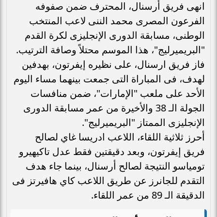
انهى فريق أرسنال، المحترف ضمن صفوفه
الفرعون المصرى محمد الننى لاعب المنتخب
الوطنى، مسابقة الدورى الإنجليزى لكرة القدم
"البريميرليج"، هذا الموسم محتلاً وصافة الترتيب.
فاز فريق ارسنال، على نظيره إيفرتون، بهدفين
لهدف، فى المباراة التى جمعت بينهما مساء اليوم
الأحد على ملعب "الإمارات"، ضمن منافسات
الجولة الـ 38 والأخيرة من عمر مسابقة الدورى
الإنجليزى الممتاز "البريميرليج".
أحرز ثلاثية اللقاء، اللاعب ادريسا غاي لصالح
فريق إيفرتون، وبعد دقيقتين فقط عدل تاكيهيرو
تومياسو النتيجة لصالح أرسنال، بينما جاء هدف
التقدم للجانرز عن طريق اللاعب كاي هافيرتز فى
الدقيقة الـ 89 من عمر اللقاء.