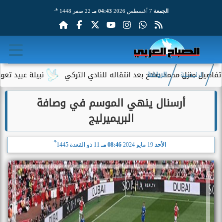
هـ
الجمعة
7 أغسطس 2026
04:43 مـ
22 صفر 1448
منزل محمد صلاح بعد انتقاله للنادي التركي
نبيلة عبيد تعود إلى ال
الرئيسية
الرياضة
أرسنال ينهي الموسم في وصافة
البريميرليج
هـ
الأحد
19 مايو 2024
08:46 مـ
11 ذو القعدة 1445