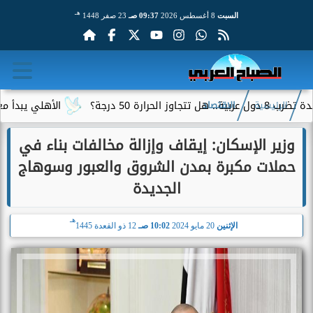
هـ
السبت
8 أغسطس 2026
09:37 صـ
23 صفر 1448
جة؟
الأهلي يبدأ معسكر إسبا
الرئيسية
الاقتصاد
وزير الإسكان: إيقاف وإزالة مخالفات بناء في
حملات مكبرة بمدن الشروق والعبور وسوهاج
الجديدة
هـ
الإثنين
20 مايو 2024
10:02 صـ
12 ذو القعدة 1445