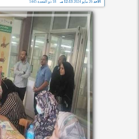
الأحد
26 مايو 2024
12:13 مـ
18 ذو القعدة 1445