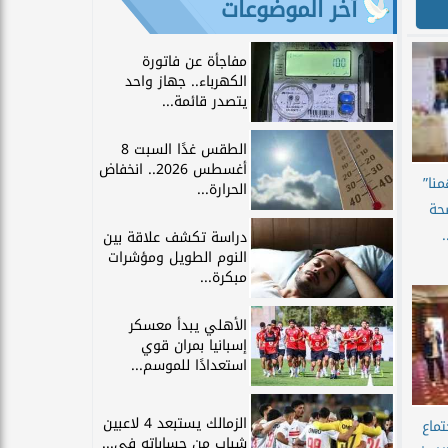
آخر الموضوعات
مفاجأة عن فاتورة
الكهرباء.. جهاز واحد
يتصدر قائمة...
الطقس غدًا السبت 8
أغسطس 2026.. انخفاض
نا”
الحرارة...
حة
.
دراسة تكشف علاقة بين
النوم الطويل ومؤشرات
مبكرة...
الأهلي يبدأ معسكر
إسبانيا بمران قوي
استعدادًا للموسم...
الزمالك يستبعد 4 لاعبين
ماع
شباب من حساباته في...