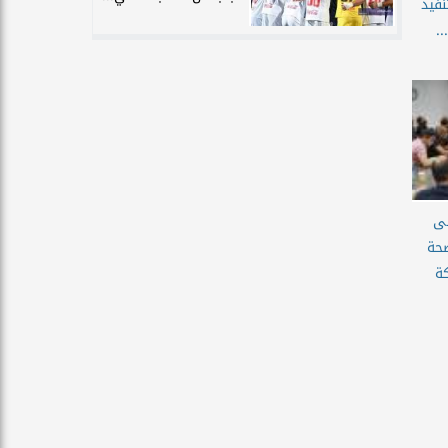
نفيذ
.
بى
صحة
ة