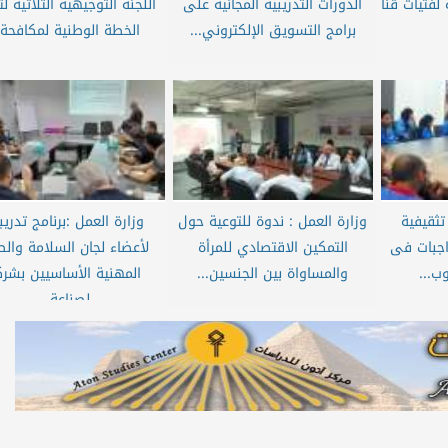
لفتيات قنا
الدورات التدريبية المجانية على
اللجنة التوجيهية الثلاثية لت
برامج التسويق الإلكتروني...
الخطة الوطنية لمكافحة..
تثقيفية
وزارة العمل : ندوة للتوعية حول
وزارة العمل :برنامج تدري
اجبات فى
التمكين الاقتصادي للمرأة
لأعضاء لجان السلامة وال
ب...
والمساواة بين الجنسين...
المهنية الأساسيين بشرك
لصناعة...