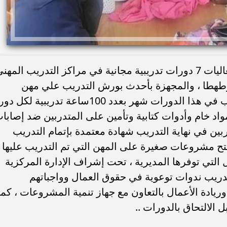
تابعت مديرية العمل بمحافظة سوهاج فعاليات 7 دورات تدريبية مجانية في مراكز التدريب المهن
ثر وطهطا ، والمجهزة بأحدث بورش التدريب علي مهن
متنوعة يحتاجها سوق العمل ، مدة التدريب في هذا الدورات شهر بعدد 100ساعة تدريبية لكل
اد خام وأدوات كتابية وتأمين على المتدربين ضد إصابا
بين في نهاية التدريب شهادة معتمدة بإتمام التدريب
تح مشروعات صغيرة على المهن التي تم التدريب عليها
التي توفرها المديرية ، تحت إشراف الإدارة المركزية
لتدريب ندوات توعوية في حقوق العمال وواجباتهم
ريادة الأعمال بالتعاون مع جهاز تنمية المشروعات ، كما
 الالتحاق بالدورات ..