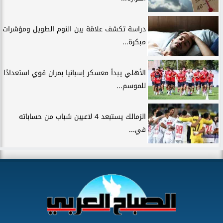
دراسة تكشف علاقة بين النوم الطويل ومؤشرات
مبكرة...
الأهلي يبدأ معسكر إسبانيا بمران قوي استعدادًا
للموسم...
الزمالك يستبعد 4 لاعبين شباب من حساباته
في...