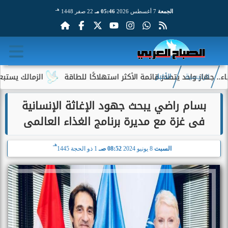
هـ
الجمعة
7 أغسطس 2026
05:46 مـ
22 صفر 1448
ز واحد يتصدر قائمة الأكثر استهلاكًا للطاقة
الزمالك يستبعد 4 لاعبين شباب من حساباته في الموسم الجديد
الرئيسية
الأخبار
بسام راضي يبحث جهود الإغاثة الإنسانية
فى غزة مع مديرة برنامج الغذاء العالمى
هـ
السبت
8 يونيو 2024
08:52 صـ
1 ذو الحجة 1445