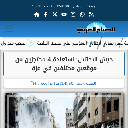
هـ
الجمعة
7 أغسطس 2026
02:40 مـ
22 صفر 1448
 مجاني لأهالي السويس على نفقته الخاصة
فيديو متداول لسيدة مسن
الرئيسية
أخبار عالمية
جيش الاحتلال: استعادة 4 محتجزين من
موقعين مختلفين في غزة
هـ
السبت
8 يونيو 2024
03:41 مـ
1 ذو الحجة 1445