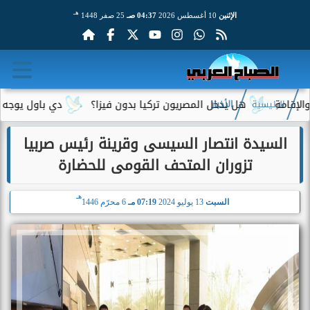
هـ
الإثنين
10 أغسطس 2026
04:37 صـ
25 صفر 1448
مة
هل يدخل المصريون تركيا بدون فيزا؟
دي باول يوجه رسالة
الرئيسية
الأخبار
السيدة انتصار السيسى وقرينة رئيس صربيا
تزوران المتحف القومى للحضارة
هـ
السبت
13 يوليو 2024
07:19 مـ
6 محرّم 1446