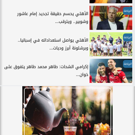
الرياضة
الأهلي يحسم حقيقة تجديد إمام عاشور
وشوبير.. ويترقب...
الرياضة
الأهلي يواصل استعداداته في إسبانيا..
وبرشلونة أبرز وديات...
الرياضة
إكرامي الشحات: طاهر محمد طاهر يتفوق على
خوان...