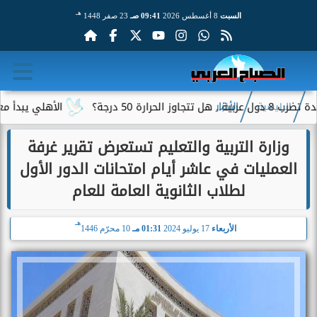
هـ
السبت
8 أغسطس 2026
09:41 صـ
23 صفر 1448
؟
الأهلي يبدأ معسكر إسبا
الرئيسية
الأخبار
وزارة التربية والتعليم تستعرض تقرير غرفة
العمليات في عاشر أيام امتحانات الدور الأول
لطلاب الثانوية العامة للعام
هـ
الأربعاء
17 يوليو 2024
01:31 مـ
10 محرّم 1446