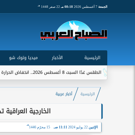
هـ
الجمعة
7 أغسطس 2026
08:18 مـ
22 صفر 1448
الرئيسية
الأخبار
ميديا وتوك شو
الطقس غدًا السبت 8 أغسطس 2026.. انخفاض الحرارة وشبورة ورياح على عدة...
الرئيسية
أخبار عربية
الخارجية العراقية ت
هـ
الإثنين
22 يوليو 2024
11:11 صـ
15 محرّم 1446