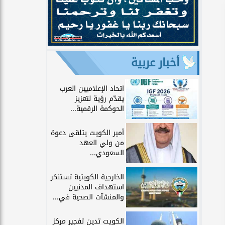
أخبار عربية
اتحاد الإعلاميين العرب
يقدّم رؤية لتعزيز
الحوكمة الرقمية...
أمير الكويت يتلقى دعوة
من ولي العهد
السعودي...
الخارجية الكويتية تستنكر
استهداف المدنيين
والمنشآت الصحية في...
الكويت تدين تفجير مركز