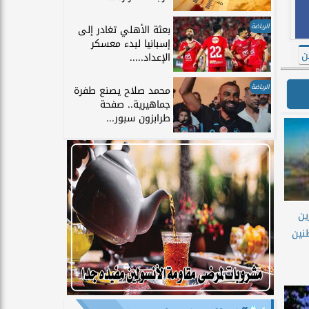
الرياضة
بعثة الأهلي تغادر إلى
إسبانيا لبدء معسكر
ن
الإعداد.....
الرياضة
محمد صلاح يصنع طفرة
جماهيرية.. صفحة
طرابزون سبور...
ين
نين