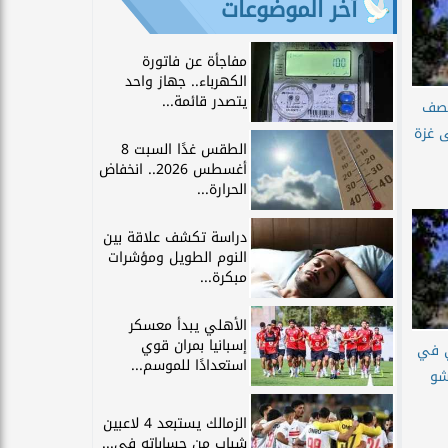
آخر الموضوعات
مفاجأة عن فاتورة
الكهرباء.. جهاز واحد
يتصدر قائمة...
قصف
ى غزة
الطقس غدًا السبت 8
أغسطس 2026.. انخفاض
الحرارة...
دراسة تكشف علاقة بين
النوم الطويل ومؤشرات
مبكرة...
الأهلي يبدأ معسكر
إسبانيا بمران قوي
ي في
استعدادًا للموسم...
شو
الزمالك يستبعد 4 لاعبين
شباب من حساباته في...