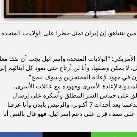
امين نتنياهو، إن إيران تمثل خطرا على الولايات المتحدة
أمريكي: "الولايات المتحدة وإسرائيل يجب أن تقفا معا،
، لا يمكن وصفها، وأنا لن أرتاح حتى يعود كل أبنائهم إلى
ن في جهود لإعادة المحتجزين وسوف ننجح".
مبذولة لإعادة الأسرى وجهوده مع عائلات الأسرى،
أطلق على حماس الشر المطلق وأشكره على إرسال
حاملتي طائرات إلى إسرائيل وجاء إلينا ليدعمنا بعد أحداث 7 أكتوبر، والرئيس بايدن وأنا عرفنا
وأود أن أشكره على نصف قرن على دعم إسرائيل، فهو قال بالنص أنا