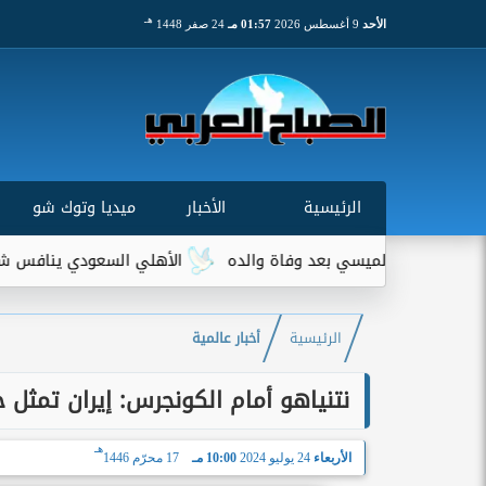
هـ
الأحد
9 أغسطس 2026
01:57 مـ
24 صفر 1448
الرئيسية
الأخبار
ميديا وتوك شو
رة لميسي بعد وفاة والده
الأهلي السعودي ينافس شتوتجارت على
الرئيسية
أخبار عالمية
نتنياهو أمام الكونجرس: إيران تمثل 
هـ
الأربعاء
24 يوليو 2024
10:00 مـ
17 محرّم 1446