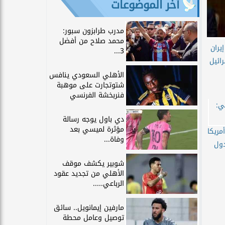
آخر الموضوعات
مدرب طرابزون سبور:
محمد صلاح من أفضل
يران
3...
ائيل
الأهلي السعودي ينافس
شتوتجارت على موهبة
فنربخشة الفرنسي
دي باول يوجه رسالة
مؤثرة لميسي بعد
مريكا
وفاة...
دول
شوبير يكشف موقف
الأهلي من تجديد عقود
الرباعي.....
مارفين إيمانويل.. سائق
توصيل وعامل محطة