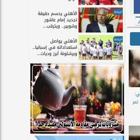
الرياضة
الأهلي يحسم حقيقة
تجديد إمام عاشور
م
وشوبير.. ويترقب...
الرياضة
الأهلي يواصل
استعداداته في إسبانيا..
وبرشلونة أبرز وديات...
ي:
تمر