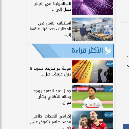
السالمونيلا في إنجلترا
تصل إلى...
استئناف العمل في
المطارات بعد قرار غلقها
إثر...
الأكثر قراءة
الأخبار
موجة حر جديدة تضرب 8
دول عربية.. هل...
الرياضة
جمال عبد الحميد يوجه
رسالة للأهلي بشأن
خوان...
الرياضة
إكرامي الشحات: طاهر
محمد طاهر يتفوق على
خوان...