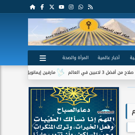
ية
أخبار عالمية
المرأة والصحة
لعالم
مارفين إيمانويل.. سائق توصيل وعامل مح
م