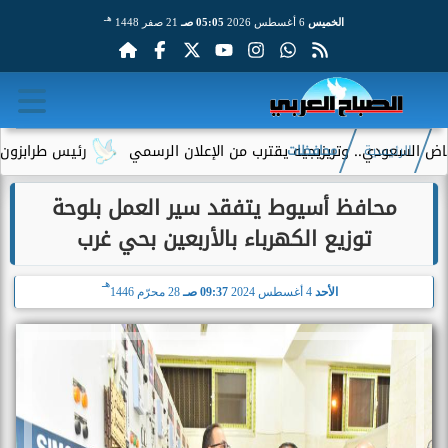
هـ
الخميس
6 أغسطس 2026
05:05 صـ
21 صفر 1448
عودي.. وتريزيجيه يقترب من الإعلان الرسمي
رئيس طرابزون سبور يك
الرئيسية
محافظات
محافظ أسيوط يتفقد سير العمل بلوحة
توزيع الكهرباء بالأربعين بحي غرب
هـ
الأحد
4 أغسطس 2024
09:37 صـ
28 محرّم 1446