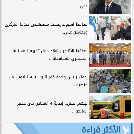
علي...
محافظ أسيوط يتفقد مستشفى صدفا المركزي
ويطمئن على...
محافظ الأقصر يشهد حفل تكريم المستشار
العسكري للمحافظة...
إعفاء رئيس وحدة كفر الروك بالسنبلاوين من
منصبه...
بينهم طفل.. إصابة 4 أشخاص في عصير
المانجو...
الأكثر قراءة