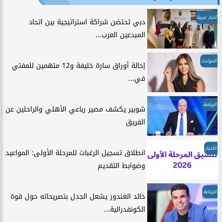
أخبار عربية
دبي تحتضن شراكة استراتيجية بين اتحاد
المبدعين العرب...
الحوادث
إحالة أوراق سارة خليفة و12 متهمين للمفتي
في...
الرياضة
شوبير يكشف مصير رباعي الأهلي والراحلين عن
الفريق
الأخبار
انطلاق تسجيل الرغبات للمرحلة الأولى: المواعيد
وضوابط التقديم
الرياضة
خالد الغندور يشعل الجدل بتصريحاته حول قوة
الكونفدرالية...