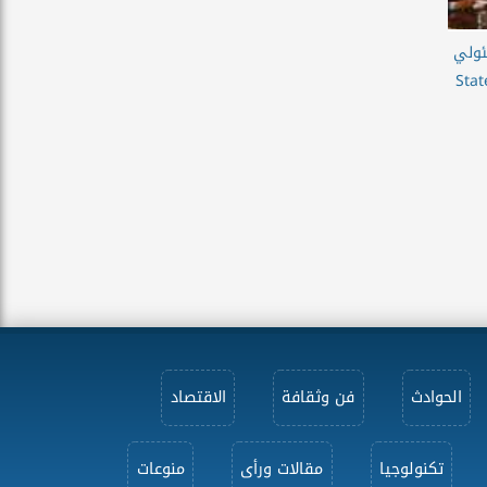
ئولي
 State Grid
الحوادث
فن وثقافة
الاقتصاد
تكنولوجيا
مقالات ورأى
منوعات