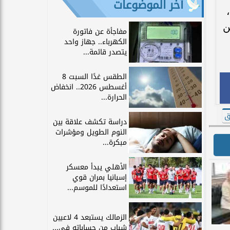
آخر الموضوعات
ن
مفاجأة عن فاتورة
الكهرباء.. جهاز واحد
يتصدر قائمة...
الطقس غدًا السبت 8
أغسطس 2026.. انخفاض
الحرارة...
ق
دراسة تكشف علاقة بين
النوم الطويل ومؤشرات
مبكرة...
الأهلي يبدأ معسكر
إسبانيا بمران قوي
استعدادًا للموسم...
الزمالك يستبعد 4 لاعبين
شباب من حساباته في...