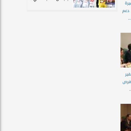
يرة
 دعم
.
فير
 فرص