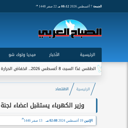
هـ
الجمعة
7 أغسطس 2026
08:12 مـ
22 صفر 1448
الرئيسية
الأخبار
ميديا وتوك شو
الطقس غدًا السبت 8 أغسطس 2026.. انخفاض الحرارة وشبورة ورياح على عدة...
الرئيسية
الاقتصاد
وزير الكهرباء يستقبل اعضاء لجنة
هـ
الإثنين
19 أغسطس 2024
02:08 مـ
13 صفر 1446