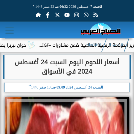
هـ
الجمعة
7 أغسطس 2026
06:32 صـ
22 صفر 1448
ة الرقمية العالمية ضمن مشاورات «IGF...
خوان بيزيرا يطلب الرحي
الرئيسية
الاقتصاد
أسعار اللحوم اليوم السبت 24 أغسطس
2024 في الأسواق
هـ
السبت
24 أغسطس 2024
09:09 صـ
18 صفر 1446