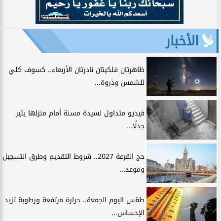
الأخبار
ظاهرتان فلكيتان نادرتان الأربعاء.. كسوف كلي
للشمس وذروة...
فيديو متداول لسيدة مسنة أمام منزلها يثير
جدلًا...
حج القرعة 2027.. شروط التقديم وطرق التسجيل
وموعد...
طقس اليوم الجمعة.. حرارة مرتفعة ورطوبة تزيد
الإحساس...