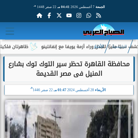
هـ
الجمعة
7 أغسطس 2026
04:41 مـ
22 صفر 1448
 مثيرًا للجدل وراء أزمة يويفا مع إنفانتينو
ظاهرتان فلكيتان نادر
الرئيسية
الأخبار
محافظة القاهرة تحظر سير التوك توك بشارع
المنيل فى مصر القديمة
هـ
الأربعاء
28 أغسطس 2024
01:47 مـ
22 صفر 1446