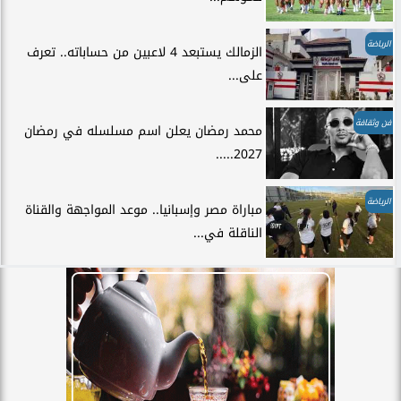
الرياضة
الزمالك يستبعد 4 لاعبين من حساباته.. تعرف
على...
فن وثقافة
محمد رمضان يعلن اسم مسلسله في رمضان
2027.....
الرياضة
مباراة مصر وإسبانيا.. موعد المواجهة والقناة
الناقلة في...