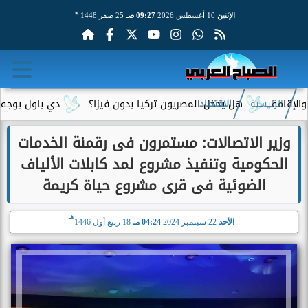
هـ
الإثنين
10 أغسطس 2026
09:27 صـ
25 صفر 1448
هل يدخل المصريون تركيا بدون فيزا؟
دي باول يوجه رسالة مؤث
الرئيسية
الاقتصاد
وزير الاتصالات: مستمرون فى رقمنة الخدمات
الحكومية وتنفيذ مشروع لمد كابلات الألياف
الضوئية فى قرى مشروع حياة كريمة
هـ
الأحد
22 سبتمبر 2024
04:24 مـ
18 ربيع أول 1446