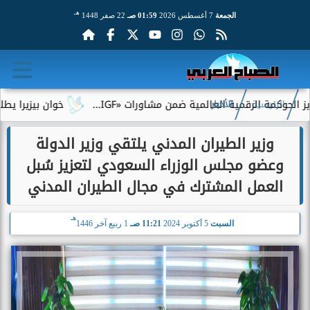
هـ
الجمعة
7 أغسطس 2026
01:59 صـ
22 صفر 1448
 الرقمية العالمية ضمن مشاورات «IGF...
خوان بيزيرا يطلب الرحيل
الرئيسية
الأخبار
وزير الطيران المدني يلتقي وزير الدولة
وعضو مجلس الوزراء السعودي لتعزيز سُبل
العمل المشترك في مجال الطيران المدني
هـ
السبت
5 أكتوبر 2024
11:21 صـ
1 ربيع آخر 1446