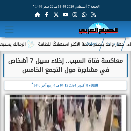
هـ
الجمعة
7 أغسطس 2026
09:48 مـ
22 صفر 1448
 واحد يتصدر قائمة الأكثر استهلاكًا للطاقة
الزمالك يستبعد 4 لاعبين شباب من حساباته في الموسم الجديد
الرئيسية
الحوادث
معاكسة فتاة السبب.. إخلاء سبيل 7 أشخاص
في مشاجرة مول التجمع الخامس
هـ
الثلاثاء
8 أكتوبر 2024
04:15 مـ
4 ربيع آخر 1446