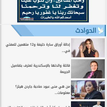
الحوادث
إحالة أوراق سارة خليفة و12 متهمين للمفتي
في...
قاتلة والدتها بالإسكندرية تعترف بتفاصيل
الجريمة
من هي منى عبود صاحبة جاردن هيلز؟
معلومات...