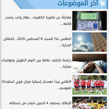
آخر الموضوعات
مفاجأة عن فاتورة الكهرباء.. جهاز واحد يتصدر
قائمة...
الطقس غدًا السبت 8 أغسطس 2026.. انخفاض
الحرارة...
دراسة تكشف علاقة بين النوم الطويل ومؤشرات
مبكرة...
الأهلي يبدأ معسكر إسبانيا بمران قوي استعدادًا
للموسم...
الزمالك يستبعد 4 لاعبين شباب من حساباته