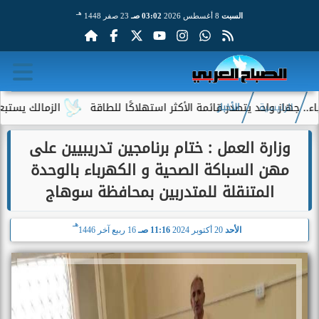
هـ
السبت
8 أغسطس 2026
03:02 صـ
23 صفر 1448
 واحد يتصدر قائمة الأكثر استهلاكًا للطاقة
الزمالك يستبعد 4 لاعبين شباب من حساباته في الموسم الجديد
الرئيسية
الأخبار
وزارة العمل : ختام برنامجين تدريبيين على
مهن السباكة الصحية و الكهرباء بالوحدة
المتنقلة للمتدربين بمحافظة سوهاج
هـ
الأحد
20 أكتوبر 2024
11:16 صـ
16 ربيع آخر 1446