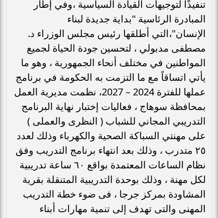
تنفيذًا لتوجيهات القيادة السياسية ،وفي إطار
المبادرة الرئاسية "بداية جديدة لبناء
الإنسان"،التي أطلقها رئيس مجلس الوزراء د.
مصطفى مدبولي ، لتحسين جودة الحياة لجميع
المواطنين في مختلف أنحاء الجمهورية ، وهو ما
يأتي اتساقاً مع ما التزمت به الحكومة في برنامج
عملها للفترة 2024 – 2027، نظمت مديرية العمل
بمحافظة سوهاج ، فعاليات إختبار نهاية البرنامج
التدريبي المجاني للشباب ( النظرى والعملى )
على مهنتي السباكة الصحية والكهرباء وذلك لعدد
٢٥ متدرب ، وذلك بعد انتهاء برنامج التدريب وفق
نظام الساعات المعتمدة بواقع ٦٠ ساعة تدريبية
لكل مهنة ، وذلك بوحدة التدريبية المتنقلة بقرية
المشاودة بمركز جرجا ، فى ضوء خطة التدريب
المهنى والتى تهدف إلى تنمية مهارات أبناء