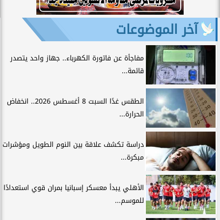
آخر الموضوعات
مفاجأة عن فاتورة الكهرباء.. جهاز واحد يتصدر
قائمة...
الطقس غدًا السبت 8 أغسطس 2026.. انخفاض
الحرارة...
دراسة تكشف علاقة بين النوم الطويل ومؤشرات
مبكرة...
الأهلي يبدأ معسكر إسبانيا بمران قوي استعدادًا
للموسم...