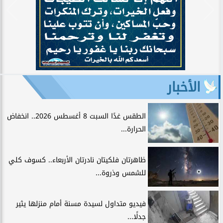
الأخبار
الطقس غدًا السبت 8 أغسطس 2026.. انخفاض
الحرارة...
ظاهرتان فلكيتان نادرتان الأربعاء.. كسوف كلي
للشمس وذروة...
فيديو متداول لسيدة مسنة أمام منزلها يثير
جدلًا...