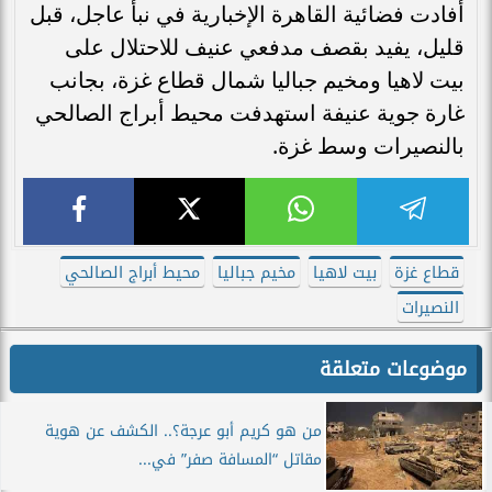
أفادت فضائية القاهرة الإخبارية في نبأ عاجل، قبل
قليل، يفيد بقصف مدفعي عنيف للاحتلال على
بيت لاهيا ومخيم جباليا شمال قطاع غزة، بجانب
غارة جوية عنيفة استهدفت محيط أبراج الصالحي
بالنصيرات وسط غزة.
قطاع غزة
بيت لاهيا
مخيم جباليا
محيط أبراج الصالحي
النصيرات
موضوعات متعلقة
من هو كريم أبو عرجة؟.. الكشف عن هوية
مقاتل “المسافة صفر” في...