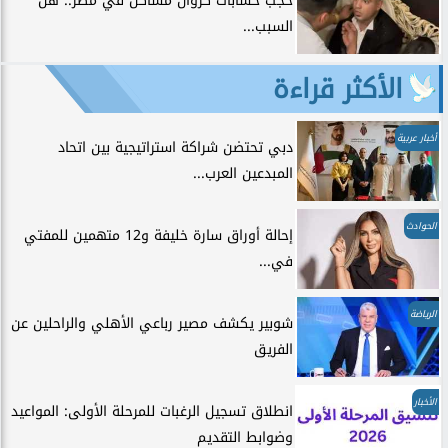
حجب حسابات كروان مشاكل في مصر.. هل
السبب...
الأكثر قراءة
أخبار عربية
دبي تحتضن شراكة استراتيجية بين اتحاد
المبدعين العرب...
الحوادث
إحالة أوراق سارة خليفة و12 متهمين للمفتي
في...
الرياضة
شوبير يكشف مصير رباعي الأهلي والراحلين عن
الفريق
الأخبار
انطلاق تسجيل الرغبات للمرحلة الأولى: المواعيد
وضوابط التقديم