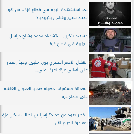
بعد استشهادة اليوم في قطاع غزة.. من هو
محمد سمير وشاح ويكيبيديا؟
مشهد يتكرر.. استشهاد محمد وشاح مراسل
الجزيرة في قطاع غزة
الهلال الأحمر المصري يوزع مليون وجبة إفطار
على أهالي غزة: تعرف على...
المعاناة مستمرة.. حصيلة ضحايا العدوان الغاشم
على قطاع غزة
الخطر يعود من جديد؟ إسرائيل تطالب سكان غزة
بمغادرة الخيام الآن