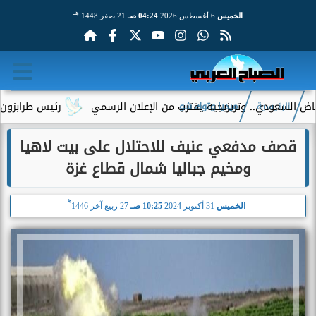
هـ
الخميس
6 أغسطس 2026
04:24 صـ
21 صفر 1448
سعودي.. وتريزيجيه يقترب من الإعلان الرسمي
رئيس طرابزون سبور ي
الرئيسية
ميديا وتوك شو
قصف مدفعي عنيف للاحتلال على بيت لاهيا
ومخيم جباليا شمال قطاع غزة
هـ
الخميس
31 أكتوبر 2024
10:25 صـ
27 ربيع آخر 1446