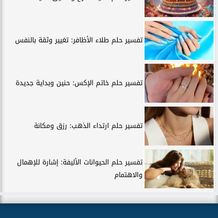
تفسير حلم طلاء الأظافر: تغيير وثقة بالنفس
تفسير حلم خاتم الإكس: حنين وبداية جديدة
تفسير حلم ارتداء الذهب: رزق ومكانة
تفسير حلم الحيوانات الأليفة: إشارة للإهمال
والاهتمام