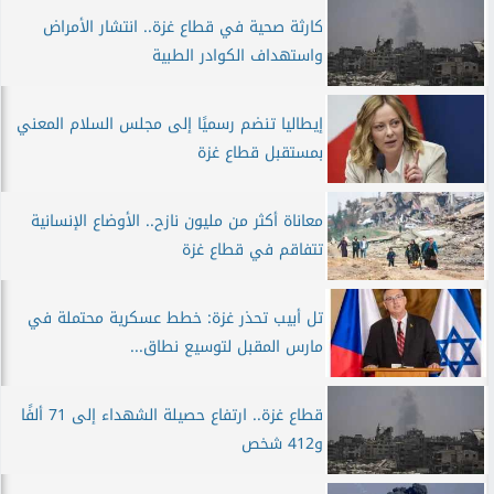
كارثة صحية في قطاع غزة.. انتشار الأمراض
واستهداف الكوادر الطبية
إيطاليا تنضم رسميًا إلى مجلس السلام المعني
بمستقبل قطاع غزة
معاناة أكثر من مليون نازح.. الأوضاع الإنسانية
تتفاقم في قطاع غزة
تل أبيب تحذر غزة: خطط عسكرية محتملة في
مارس المقبل لتوسيع نطاق...
قطاع غزة.. ارتفاع حصيلة الشهداء إلى 71 ألفًا
و412 شخص