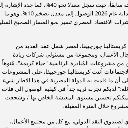
الحالي، إلى 16% أو 17%، مقارنة بمعدلاته سابقاً، حيث سجل معدلا نحو 40%، كما جدد الإش
أن الحكومة تستهدف بنهاية عام 2025 وبداية عام 2026 الوصول إلى معدل تضخم 10%، وهو ما
رات الاقتصاد المصري تسير نحو المسار الصحيح السلي
 كريستالينا چورچييفا، لمصر شمل عقد العديد من
جال الأعمال، ومجموعة من مسئولي شركات ريادة
 من مشروعات المُبادرة الرئاسية "حياة كريمة"، مُنوهاً
الاجتماعات أثنت كريستالينا چورچييفا، على المشروعات
لى أن ما قامت به الدولة المصرية في هذا الاطار شيء
ئلة:" لديكم تجربة ثرية جداً في كيفية الوصول إلى فئات
يُمكنكم تحسين مستوى المعيشة الخاص بها"، وشجعت
شروع خلال الفترة المقبلة.
ي لصندوق النقد الدولي، مع كل من مجتمع الأعمال،