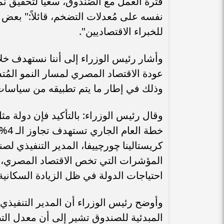
فترة العمل مع الصُندوق، سعياً لتحقيق ن
نفسه على مُعدلات التضخم، قائلاً:" بعض ا
للخبراء الاقتصاديين".
وأشار رئيس الوزراء إلى أننا نستهدف خلال
وذلك في إطار ما يتم تطبيقه من سياسات 
وقال رئيس الوزراء: بالتأكيد فإن دولة م
خطة
كريستالينا چورچييفا، المدير التنفيذي لص
المؤشرات التي تخص الاقتصاد المصري، م
احتياجات الدولة في ظل الزيادة السكانية
وأوضح رئيس الوزراء أن المدير التنفيذي
المبدئية للصندوق تشير إلى أن معدل الت