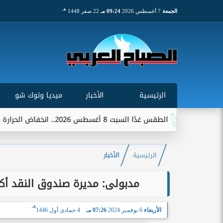
هـ
الجمعة
7 أغسطس 2026
09:24 مـ
22 صفر 1448
الرئيسية
الأخبار
ميديا وتوك شو
الطقس غدًا السبت 8 أغسطس 2026.. انخفاض الحرارة وشبورة ورياح على عدة...
الرئيسية
الأخبار
مدبولى: مديرة صندوق النقد أكد
هـ
الأربعاء
6 نوفمبر 2024
07:26 مـ
4 جمادى أول 1446