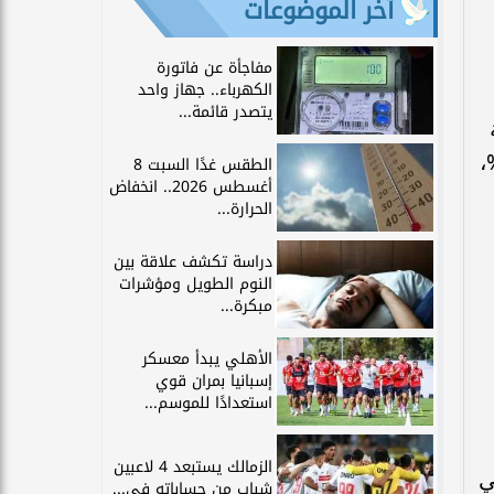
آخر الموضوعات
مفاجأة عن فاتورة
الكهرباء.. جهاز واحد
يتصدر قائمة...
رع، لافتاً إلى أن معدل النمو العام الماضي سجل 2.4%،
الطقس غدًا السبت 8
أغسطس 2026.. انخفاض
الحرارة...
دراسة تكشف علاقة بين
النوم الطويل ومؤشرات
مبكرة...
الأهلي يبدأ معسكر
إسبانيا بمران قوي
استعدادًا للموسم...
الزمالك يستبعد 4 لاعبين
ي
شباب من حساباته في...