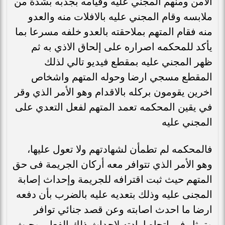
الامن ومنهم المجني عليه وقيامه بجذبه بشدة من
ملابسه وقام المجني عليه بالافلات منه والعدو
منه فقام المتهم بملاحقته بالعدو خلفه مسرعا بما
يأكد للمحكمه اصراره على إلحاق الاذي به ثم
ظهر المجني عليه بمقطع فيديو تالي لذلك
المقطع مسجي ارضا وحوله المتهم واشخاص
اخرين يقومون بركله بالاقدام وهو الأمر الذي وقر
في يقين المحكمه تعمد المتهم لفعل التعدي على
المجني عليه
فالمحكمه لم تطمأن لشهادتهم ولا تعول عليها،
وهو الأمر الذي تتوافر معه أركان الجريمة فى حق
المتهم حيث ثبت اقترافه للجريمة وإحداث إصابة
المجنى عليه وذلك بتعديه عليه بالضرب بأن دفعه
ارضا ما احدث اصابته وعن قصد جنائي توافر
وتمثل في اتجاه إرادته لإحداث ذلك الفعل، وحيث