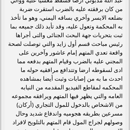
عبد الله مدبولي أرضًا فسقط مغشيًا عليه ووالي
من كان برفقته عليه بالضرب استقرت ضربة
بضلعه الايسر وآخري بساقه اليمني، وهو ما تأخذ
به المحكمة وتعول عليه، وقد تأيد ذلك جميعه بما
ثبت بتحريات جهة البحث الجنائى والتى أجراها
رئيس مباحث قسم أول زايد والتي توصلت لصحة
واقعة تعدي المتهم إمام عاشور وآخرين على
المجني عليه بالضرب وقيام المتهم بدفعه مما
ادى لسقوطه ارضا وتتدافع مرافقيه حوله ما
احدث ما به من إصابات وثبت أيضا بمشاهده
المحكمه لمقاطع الفيديو المقدمه من النيابه
العامه والتي يظهر فيها المتهم ويرافقه مجموعه
من الاشخاص بالدخول للمول التجاري (أركان)
مسرعين بطريقه هجوميه واندفاع شديد وحال
وصولهم لجراج المول قام المتهم بالتلويح لافراد