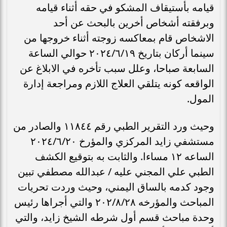
قيامه بأستيقاف المشكو في حقه أثناء قيامه
وبرفقته أشخاص أخرين بالبحث عن أحد
الاشخاص قام بمعاكسه زوجته أثناء خروجها من
سينما أركان بتاريخ ٢٠٢٤/٦/١٩ حوالي الساعة
السابعة صباحا، وعلل سبب تأخره في الابلاغ عن
الواقعه كونه يتلقي العلاج اللازم ومراجعة إدارة
المول.
وحيث ورد التقرير الطبي رقم ١١٨٤٤ والصادر من
مستشفي زايد المركزي والمؤرخ ٢٠٢٤/٦/۲۰
الساعه ١٢ مساءا. والثابت به بتوقيع الكشف
الطبي علي المجني عليه / عبدالله مصطفي تبين
وجود كدمه بالساق اليمني، وحيث وردت تحريات
المباحث والمؤرخه ۲۰۲/۸/۲۸ والتي أجراها رئيس
وحدة مباحث قسم أول شرطه الشيخ زايد، والتي