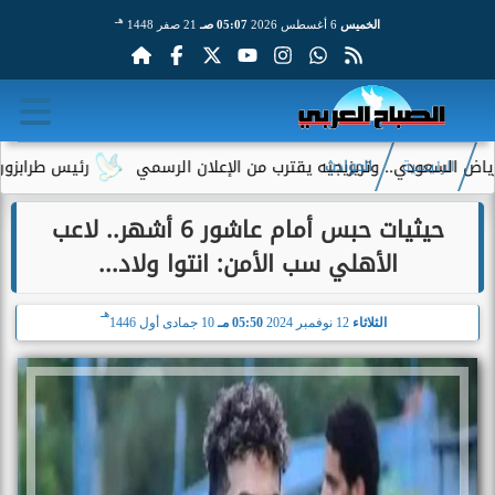
هـ
الخميس
6 أغسطس 2026
05:07 صـ
21 صفر 1448
وتريزيجيه يقترب من الإعلان الرسمي
رئيس طرابزون سبور يكشف دور
الرئيسية
الحوادث
حيثيات حبس أمام عاشور 6 أشهر.. لاعب
الأهلي سب الأمن: انتوا ولاد...
هـ
الثلاثاء
12 نوفمبر 2024
05:50 مـ
10 جمادى أول 1446