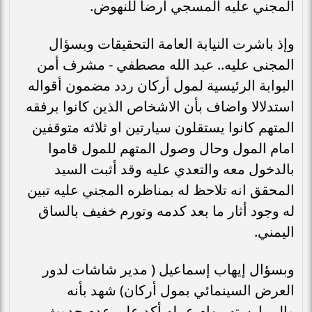
المجني عليه المسجي أرضا للنهوض.
وإذ باشرت النيابة العامة التحقيقات وبسؤال
المجنى عليه.. عبد الله مصطفي - مشرف أمن
البوابة الرئيسية لمول أركان ردد مضمون أقواله
استدلالا واضاف بأن الاشخاص الذين كانوا برفقه
المتهم كانوا يستقلون سيارتين او ثلاثه متوقفين
امام المول وحال وصول المتهم للمول قاموا
بالدخول معه والتعدي عليه وقد أثبت السيد
المحقق انه تلاحظ له بمناظره المجني عليه تبين
له وجود أثار ما بعد كدمه وتورم خفيف بالساق
اليمني.
وبسؤال إيهاب إسماعيل ( مدير شاشات لدور
العرض السينمائي بمول أركان) شهد بأنه
والممارسته مهام عمله أكد على عدم حدوث