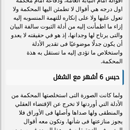
أقواله امام النيابة العامة، ودفاعه امام محكمه
اول درجه هي أقوال لا تطمئن اليها المحكمة ولا
تعول عليها ولا على إنكاره للتهمة المنسوبه إليه
إزاء ما اطمأنت إليه من أدلة الثبوت سالفة البيان
والتى يرتاح لها وجدانها، إذ هو في حقيقته لا يعدو
أن يكون جدلًا موضوعيًا فى تقدير الأدلة
واستخلاص ما تؤدى إليه ما تستقل به هذة
المحكمة.
حبس 6 أشهر مع الشغل
ولما كانت الصورة التى استخلصتها المحكمة من
الأدلة التي أوردتها لا تخرج عن الإقتضاء العقلي
والمنطقى ولها صداها وأصلها فى الأوراق فلا
يجوز منازعتها فى شأنها. وتكون معه أقوال
المتهم فى التحقيقات في هذا الصدد غير سديده