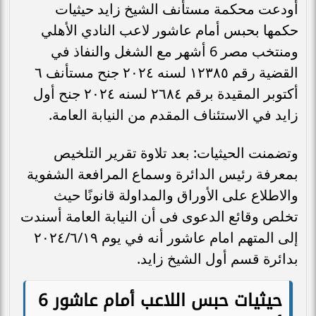
أودعت محكمة مستأنف الشيخ زايد حيثيات
حكمها بحبس أمام عاشور لاعب النادي الأهلي
ومنتخب مصر 6 أشهر مع الشغل والنفاذ في
القضية رقم ١٢٣٨٥ لسنه ٢٠٢٤ جنح مستأنف ٦
أكتوبر المقيدة برقم ٢٦٨٤ لسنه ٢٠٢٤ جنح أول
زايد في الاستئناف المقدم من النيابة العامة.
وتضمنت الحيثيات: بعد تلاوة تقرير التلخيص
بمعرفة رئيس الدائرة وسماع المرافعة الشفوية
والاطلاع على الأوراق والمداولة قانونًا حيث
تخلص وقائع الدعوى فى أن النيابة العامة أسندت
إلى المتهم امام عاشور أنه في يوم ٢٠٢٤/٦/١٩
بدائرة قسم أول الشيخ زايد.
حيثيات حبس اللاعب أمام عاشور 6