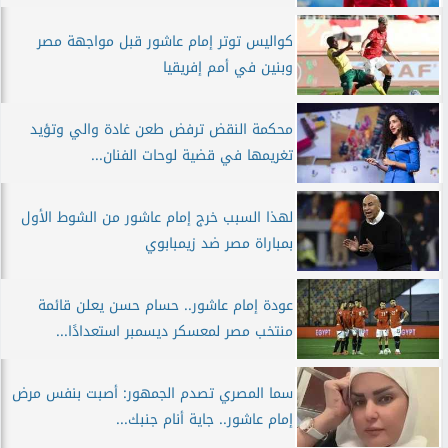
كواليس توتر إمام عاشور قبل مواجهة مصر
وبنين في أمم إفريقيا
محكمة النقض ترفض طعن غادة والي وتؤيد
تغريمها في قضية لوحات الفنان...
لهذا السبب خرج إمام عاشور من الشوط الأول
بمباراة مصر ضد زيمبابوي
عودة إمام عاشور.. حسام حسن يعلن قائمة
منتخب مصر لمعسكر ديسمبر استعدادًا...
سما المصري تصدم الجمهور: أصبت بنفس مرض
إمام عاشور.. جاية أنام جنبك...