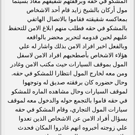
المشكو في حقه وبرفقتهم شقيقهم معاذ بسينما
مول أركان بالشيخ زايد قام أحد الاشخاص
بمعاكسه شقيقته فقاموا بالاتصال الهاتفي
بالمشكو في حقه فطلب منهم ابلاغ الامن للتحفظ
عليهم لحين قدومه لتحرير محضر بالواقعه
وبالفعل اخبر افراد الامن بذلك واشار له علي
هؤلاء الاشخاص بأصطحبهم افراد الامن لاسفل
المول بموقف السيارات حيث مكتب الامن وغادر
ومن معه لخارج المول انتظارا للمشكو في حقه.
وحال حضوره كان برفقته صديق له وتوجهوا
لموقف السيارات وحال مشاهده الماره للمشكو
في حقه قاموا بالتجمع حوله والدخول معه لموقف
سيارات المول التجاري، وقام المشكو في حقه
بسؤال أفراد الامن عن الاشخاص الذين تعدوا
علي زوجته أخبروه انهم غادروا المكان فحدث