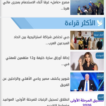
مصرع «عامل» غرقا أثناء الاستحمام بمجرى مائي
هربا...
الأكثر قراءة
أخبار عربية
دبي تحتضن شراكة استراتيجية بين اتحاد
المبدعين العرب...
الحوادث
إحالة أوراق سارة خليفة و12 متهمين للمفتي
في...
الرياضة
شوبير يكشف مصير رباعي الأهلي والراحلين عن
الفريق
الأخبار
انطلاق تسجيل الرغبات للمرحلة الأولى: المواعيد
وضوابط التقديم