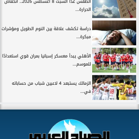
الطقس غدًا السبت 8 أغسطس 2026.. انخفاض
الحرارة...
دراسة تكشف علاقة بين النوم الطويل ومؤشرات
مبكرة...
الأهلي يبدأ معسكر إسبانيا بمران قوي استعدادًا
للموسم...
الزمالك يستبعد 4 لاعبين شباب من حساباته
في...