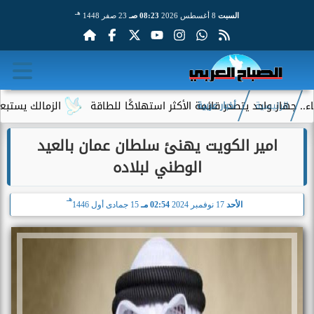
هـ
السبت
8 أغسطس 2026
08:23 صـ
23 صفر 1448
ز واحد يتصدر قائمة الأكثر استهلاكًا للطاقة
الزمالك يستبعد 4 لاعبين شباب من حساباته في الموسم الجديد
الرئيسية
أخبار عربية
امير الكويت يهنئ سلطان عمان بالعيد
الوطني لبلاده
هـ
الأحد
17 نوفمبر 2024
02:54 مـ
15 جمادى أول 1446