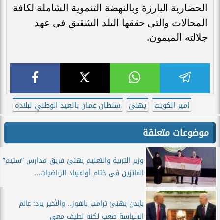
الحضارية البارزة وبالنهضة التنموية الشاملة لكافة
المجالات والتي حققها البلد الشقيق في عهد
جلالته الميمون.
امير الكويت
يهنئ
سلطان عمان بالعيد الوطني لبلاده
موضوعات متعلقة
وزير التربية والتعليم يهنئ فريق مدارس ”ستيم”
الفائزين فى ختام أولمبياد الرياضيات...
بايدن يهنئ ترامب بالفوز.. والأخير يرد: عالم
السياسة صعب لكنه لطيف معى