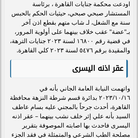
اودعت
محكمة جنايات القاهرة
، برئاسة
المستشار صبحي صبحي، حيثيات الحكم بالحبس
سنة مع الشغل، لـ شاب متهم بقطع اذن آخر
بـ"عضة" عقب خلاف بينهما على أولوية المرور،
في قضية رقم ١٦۸۰۰ لسنة ٢٠٢٣ جنايات الترهة،
والمقيدة برقم ٥٤٧٦ لسنة ٢٠٢٣ كلي القاهرة.
عقر اذنه اليسرى
واتهمت النيابة العامة الجاني بأنه في
٢٠٢٣/١٠/١٦ بدائرة قسم شرطة النزهة محافظة
القاهرة، أحدث جرحاً بالمجني عليه بسام عاطف
السيد بأنه علي إثر خلف نشب بينهما – عقر اذنه
اليسرى فاحدث بها اصابته الموصوفة بتقرير
مصلحة الطب الشرعي والمتمثلة في فقد الجزء