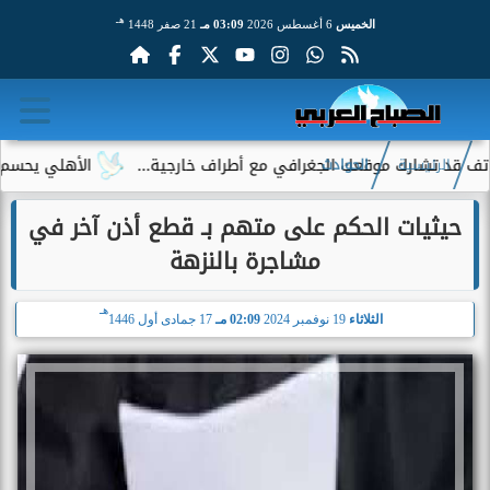
هـ
الخميس
6 أغسطس 2026
03:09 مـ
21 صفر 1448
ارك موقعك الجغرافي مع أطراف خارجية...
الأهلي يحسم الجدل حول 
الرئيسية
الحوادث
حيثيات الحكم على متهم بـ قطع أذن آخر في
مشاجرة بالنزهة
هـ
الثلاثاء
19 نوفمبر 2024
02:09 مـ
17 جمادى أول 1446