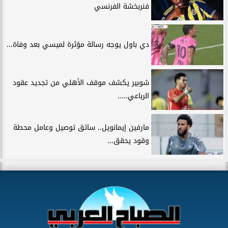
فنربخشة الفرنسي
دي باول يوجه رسالة مؤثرة لميسي بعد وفاة...
شوبير يكشف موقف الأهلي من تجديد عقود
الرباعي.....
مارفين إيمانويل.. سائق توصيل وعامل محطة
وقود يحقق...