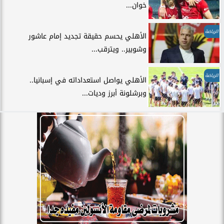
خوان...
الرياضة
الأهلي يحسم حقيقة تجديد إمام عاشور
وشوبير.. ويترقب...
الرياضة
الأهلي يواصل استعداداته في إسبانيا..
وبرشلونة أبرز وديات...