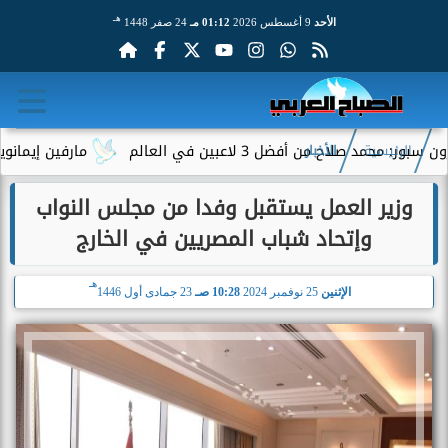
هـ
الأحد
9 أغسطس 2026
01:12 مـ
24 صفر 1448
اح من أفضل 3 لاعبين في العالم
مارفين إيمانويل.. سائ
الرئيسية
الأخبار
وزير العمل يستقبل وفدا من مجلس النواب
وإتحاد شباب المصريين في الخارج
هـ
الإثنين
25 نوفمبر 2024
10:28 صـ
23 جمادى أول 1446