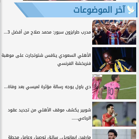
آخر الموضوعات
مدرب طرابزون سبور: محمد صلاح من أفضل 3...
الأهلي السعودي ينافس شتوتجارت على موهبة
فنربخشة الفرنسي
دي باول يوجه رسالة مؤثرة لميسي بعد وفاة...
شوبير يكشف موقف الأهلي من تجديد عقود
الرباعي.....
مارفين إيمانويل.. سائق توصيل وعامل محطة