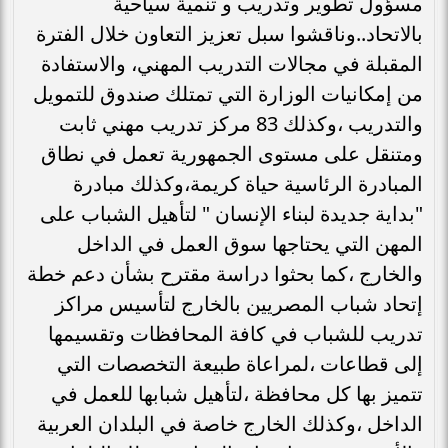
مسؤول تطوير وتدريب و تنمية سياحية
بالاتحاد..وناقشوا سبل تعزيز التعاون خلال الفترة
المقبلة في مجالات التدريب المهني، والاستفادة
من إمكانيات الوزارة التي تمتلك صندوق للتمويل
والتدريب ،وكذلك 83 مركز تدريب مهني ثابت
ومتنقل على مستوى الجمهورية تعمل في نطاق
المبادرة الرئاسية حياة كريمة،وكذلك مبادرة
"بداية جديدة لبناء الإنسان " لتأهيل الشباب على
المهن التي يحتاجها سوق العمل في الداخل
والخارج ،كما بحثوا دراسة مقترح بشأن دعم خطة
إتحاد شباب المصريين بالخارج لتأسيس مراكز
تدريب للشباب في كافة المحافظات وتقسيمها
إلى قطاعات ،لمراعاة طبيعة التخصصات التي
تتميز بها كل محافظة ،لتأهيل شبابها للعمل في
الداخل ،وكذلك الخارج خاصة في البلدان العربية