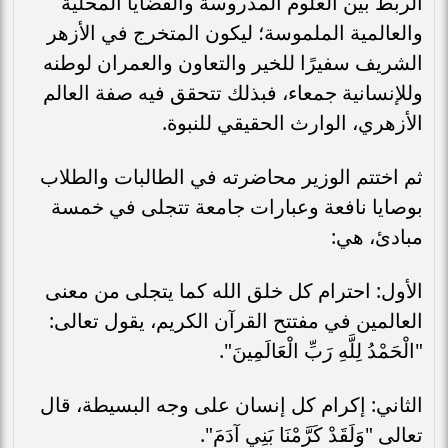
الربط بين العلوم المدروسة والقضايا المحلية
والعالمية الملموسة؛ ليكون المتخرج في الأزهر
الشريف سفيرًا للخير والتعاون والعمران لوطنه
وللإنسانية جمعاء، فبذلك تتحقق فيه صفة العالم
الأزهري، الوارث الحقيقي للنبوة.
ثم اختتم الوزير محاضرته في الطالبات والطلاب
بوصايا نافعة وعبارات جامعة تتجلى في خمسة
مبادئ، هي:
الأول: احترام كل خلق الله كما يتجلى من معنى
العالمين في مفتتح القرآن الكريم، يقول تعالى:
"الْحَمْدُ لِلَّهِ رَبِّ الْعَالَمِينَ".
الثاني: إكرام كل إنسان على وجه البسيطة، قال
تعالى "وَلَقَدْ كَرَّمْنَا بَنِي آدَمَ".