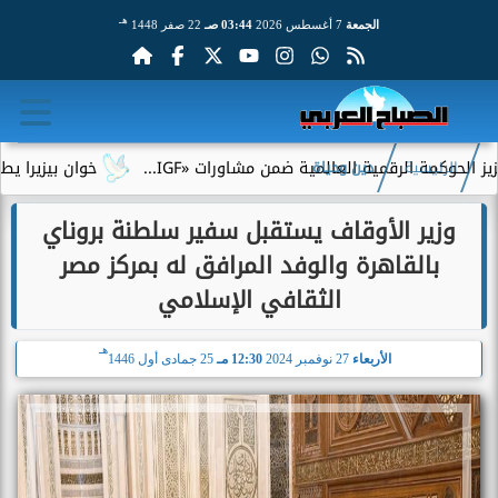
هـ
الجمعة
7 أغسطس 2026
03:44 صـ
22 صفر 1448
 الرقمية العالمية ضمن مشاورات «IGF...
خوان بيزيرا يطلب الرحيل
الرئيسية
دين وحياة
وزير الأوقاف يستقبل سفير سلطنة بروناي
بالقاهرة والوفد المرافق له بمركز مصر
الثقافي الإسلامي
هـ
الأربعاء
27 نوفمبر 2024
12:30 مـ
25 جمادى أول 1446