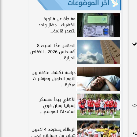
آخر الموضوعات
مفاجأة عن فاتورة
الكهرباء.. جهاز واحد
يتصدر قائمة...
ي
الطقس غدًا السبت 8
أغسطس 2026.. انخفاض
الحرارة...
دراسة تكشف علاقة بين
النوم الطويل ومؤشرات
مبكرة...
الأهلي يبدأ معسكر
ت
إسبانيا بمران قوي
استعدادًا للموسم...
الزمالك يستبعد 4 لاعبين
،
شباب من حساباته في...