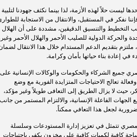
ها ليست حلاً لهذه الأزمة، لذا بينما نكثف جهودنا لتلبية
فإننا نفكر في المستقبل، والانتقال من الاستجابة للطوار
ب التخطيط والتنسيق الدقيقين، مشددة على أن الهلال
ة والحركة الدولية للصليب الأحمر والهلال الأحمر وغيره
 ملتزم بتقديم الدعم المستدام خلال هذا الانتقال لضمان
في إعادة بناء حياتها بأمان وكرامة.
صري جميع الشركاء والحكومات والوكالات الإنسانية على
الة تعالج الاحتياجات المتزايدة الفورية مع وضع
ر، حيث لا يزال الطريق إلى التعافى طويلاً وغير مؤكد،
 الجهات الفاعلة الإنسانية، والالتزام المستمر من جانب
رورية لجعل هذا التعافي ممكناً.
المصري تتمثل في تعزيز إدارة المستودعات وسلسلة
احة كافية لكميات كافية على مخزون يكفى باحتياجات