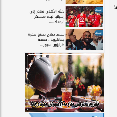
؛
الرياضة
بعثة الأهلي تغادر إلى
إسبانيا لبدء معسكر
الإعداد.....
الرياضة
محمد صلاح يصنع طفرة
جماهيرية.. صفحة
طرابزون سبور...