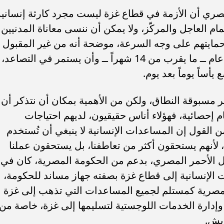
لمصري أن الأزمة في قطاع غزة ليست مجرد كارثة إنسانية
م العاجل والمركّز، ولا يمكن أن ننسى معاناة المدنيين
وحمايتهم على وجه السرعة، موضحة أنه من غير المقبول
أن يستمر هذا الكابوس المدمر لأكثر من عام ــ ما يقرب من 14 شهراً ــ وأن يستمر في التصاعد،
يأساً يوماً بعد يوم.
ر مسبوقة النطاق، ولكن من الأهمية بمكان أن نتذكر أن
 إحصائية، فهؤلاء أناس حقيقيون، لديهم احتياجات
ن القول إن المساعدات الإنسانية لا ينبغي أن تُستخدم
 لأنهم يستحقون أكثر من تعاطفنا، بل يستحقون عملنا
 الأحمر المصري، بدعم من الحكومة المصرية، كان في
ت الإنسانية إلى قطاع غزة بصفته جهاز مساند للحكومة،
المصرية كمستلم لجميع المساعدات التي تذهب إلى غزة
إدارة الخدمات اللوجستية لتسليمها إلى غزة، خاصة من
ريش.