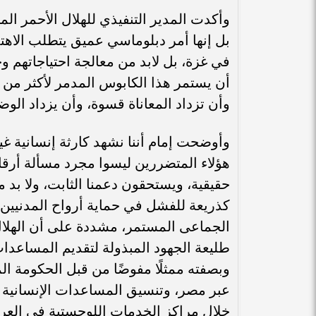
وأكدت المدير التنفيذي للهلال الأحمر ا
بل إنها أمر دبلوماسي عميق يتطلب الاهتما
في غزة، بل لابد من معالجة احتياجاتهم 
وأن تزداد المعاناة قسوة، وأن يزداد الوضع 
وأوضحت إمام أننا نشهد كارثة إنسانية غي
هؤلاء المتضررين ليسوا مجرد مسألة أرقام
حقيقية، ويستحقون دعمنا الثابت، ولا بد م
كذريعة للفشل في حماية أرواح المدنيين،
الجماعى المستمر، مشددة على أن الهلال
طليعة الجهود المبذولة لتقديم المساعدا
وبصفته ممثلًا مفوضًا من قبل الحكومة 
عبر مصر، وتنسيق المساعدات الإنسانية و
خلال مراكز الخدمات اللوجستية في الع