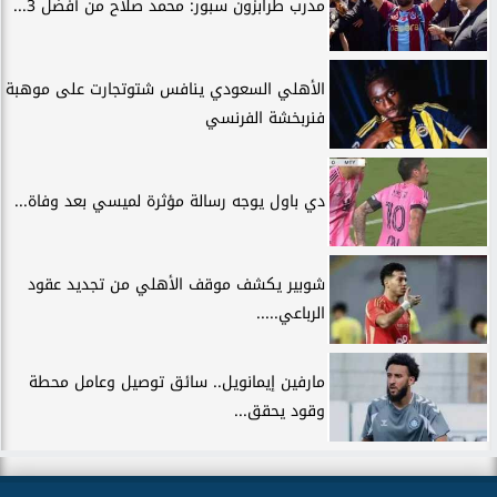
مدرب طرابزون سبور: محمد صلاح من أفضل 3...
الأهلي السعودي ينافس شتوتجارت على موهبة
فنربخشة الفرنسي
دي باول يوجه رسالة مؤثرة لميسي بعد وفاة...
شوبير يكشف موقف الأهلي من تجديد عقود
الرباعي.....
مارفين إيمانويل.. سائق توصيل وعامل محطة
وقود يحقق...