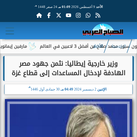
هـ
الأحد
9 أغسطس 2026
01:09 مـ
24 صفر 1448
د صلاح من أفضل 3 لاعبين في العالم
مارفين إيمانويل.. 
الرئيسية
الأخبار
وزير خارجية إيطاليا: نثمن جهود مصر
الهادفة لإدخال المساعدات إلى قطاع غزة
هـ
الإثنين
2 ديسمبر 2024
04:49 مـ
30 جمادى أول 1446