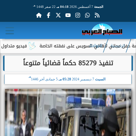
هـ
الجمعة
7 أغسطس 2026
04:18 مـ
22 صفر 1448
مجاني لأهالي السويس على نفقته الخاصة
فيديو متداول لسيدة مسنة
الرئيسية
الحوادث
تنفيذ 85279 حكماً قضائياً متنوعاً
هـ
السبت
7 ديسمبر 2024
05:28 مـ
5 جمادى آخر 1446