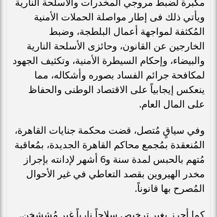
مكبرة لضبط مروجي المخدرات والأسلحة النارية
ويأتي ذلك فى إطار مواصلة الحملات الأمنية
المُكثفة لمواجهة أعمال البلطجة، وضبط
الخارجين عن القانون، وحائزى الأسلحة النارية
والبيضاء، وإحكام السيطرة الأمنية، وتكثيف الجهود
لمكافحة جرائم الفساد بصوره وأشكاله، مما
ينعكس إيجابياً على الاقتصاد الوطنى والحفاظ
على المال العام.
وفي سياقٍ مُتصل، قضت محكمة جنايات القاهرة،
المُنعقدة بمُجمع محاكم القاهرة الجديدة، بمُعاقبة
مُتهم بالحبس لمدة سنة و6 أشهر لإدانته بإجراز
مخدر الهيروين بقصد التعاطي في غير الأحوال
المُصرح بها قانوناً.
كما أحرز بغير ترخيص سلاحاً نارياً غير مُششخن.