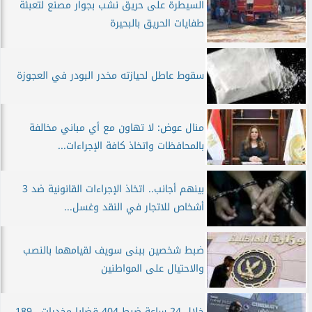
السيطرة على حريق نشب بجوار مصنع لتعبئة
طفايات الحريق بالبحيرة
سقوط عاطل لحيازته مخدر البودر في العجوزة
منال عوض: لا تهاون مع أي مباني مخالفة
بالمحافظات واتخاذ كافة الإجراءات...
بينهم أجانب.. اتخاذ الإجراءات القانونية ضد 3
أشخاص للاتجار في النقد وغسل...
ضبط شخصين ببنى سويف لقيامهما بالنصب
والاحتيال على المواطنين
خلال 24 ساعة ضبط 404 قضايا مخدرات.. 189