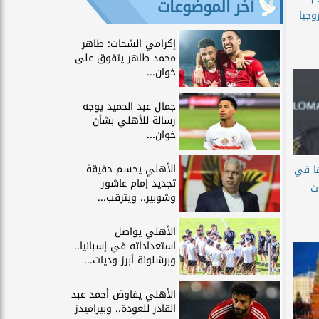
آخر الموضوعات
وجيا
إكرامي الشحات: طاهر
محمد طاهر يتفوق على
خوان...
جمال عبد الحميد يوجه
رسالة للأهلي بشأن
خوان...
الأهلي يحسم حقيقة
ا في
تجديد إمام عاشور
ت
وشوبير.. ويترقب...
الأهلي يواصل
استعداداته في إسبانيا..
وبرشلونة أبرز وديات...
الأهلي يفاوض أحمد عبد
القادر للعودة.. وبيراميدز