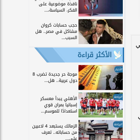
نافذة موضوعية على
الفكر، السياسة،...
حجب حسابات كروان
مشاكل في مصر.. هل
السبب...
ي
الأكثر قراءة
الأخبار
موجة حر جديدة تضرب 8
دول عربية.. هل...
الرياضة
الأهلي يبدأ معسكر
إسبانيا بمران قوي
استعدادًا للموسم...
الرياضة
الزمالك يستبعد 4 لاعبين
من حساباته.. تعرف
على...