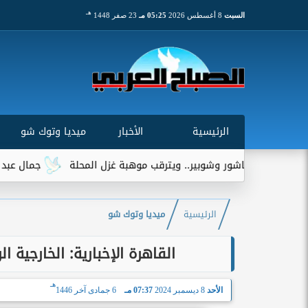
هـ
السبت
8 أغسطس 2026
05:25 مـ
23 صفر 1448
الرئيسية
الأخبار
ميديا وتوك شو
 عاشور وشوبير.. ويترقب موهبة غزل المحلة
جمال عبد الحميد يوجه
الرئيسية
ميديا وتوك شو
القاهرة الإخبارية: الخارجية 
هـ
الأحد
8 ديسمبر 2024
07:37 مـ
6 جمادى آخر 1446