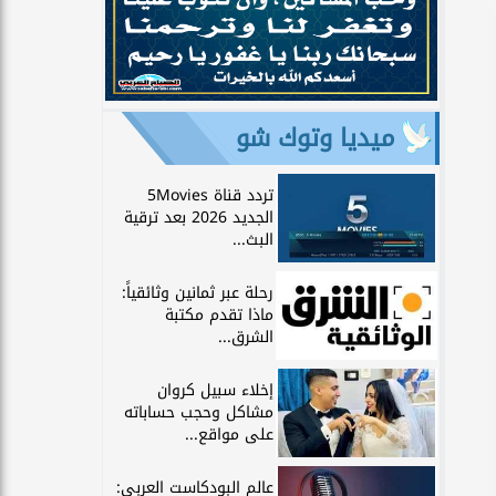
ميديا وتوك شو
تردد قناة 5Movies
الجديد 2026 بعد ترقية
البث...
رحلة عبر ثمانين وثائقياً:
ماذا تقدم مكتبة
الشرق...
إخلاء سبيل كروان
مشاكل وحجب حساباته
على مواقع...
عالم البودكاست العربي: