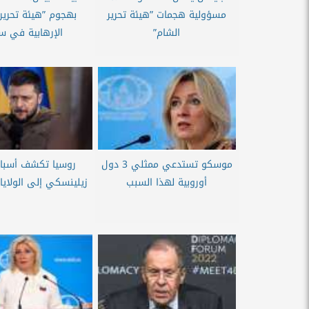
مسؤولية هجمات ”هيئة تحرير
بهجوم ”هيئة تحرير 
الشام”
الإرهابية في سو
موسكو تستدعي ممثلي 3 دول
روسيا تكشف أسباب
أوروبية لهذا السبب
زيلينسكي إلى الولايا