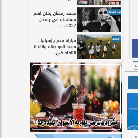
فن وثقافة
محمد رمضان يعلن اسم
مسلسله في رمضان
2027.....
الرياضة
مباراة مصر وإسبانيا..
موعد المواجهة والقناة
الناقلة في...
م
م