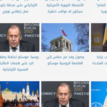
الشام”
الأنشطة النووية الأمريكية
الأوكراني على محطة زابور
ريا
سيكون له عواقب خطيرة
عمل إرهابي نووي
 زيارة
وصول وفد من حماس إلى
روسيا: موسكو تحتفظ بحقه
ت المتحدة
العاصمة الروسية موسكو
الرد على هجمات الطائرا
المسيرة الأوكرانية