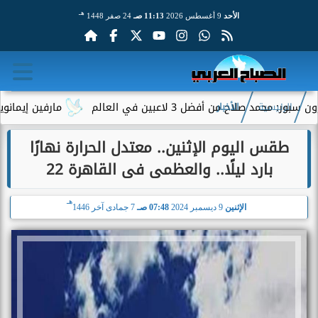
هـ
الأحد
9 أغسطس 2026
11:13 صـ
24 صفر 1448
 من أفضل 3 لاعبين في العالم
مارفين إيمانويل.. سائق
الرئيسية
الأخبار
طقس اليوم الإثنين.. معتدل الحرارة نهارًا
بارد ليلًا.. والعظمى فى القاهرة 22
هـ
الإثنين
9 ديسمبر 2024
07:48 صـ
7 جمادى آخر 1446