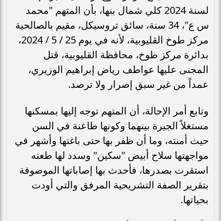
لسنة 2024 كلي شمال بنها، بأن المتهم "محمد
س ع"، 34 سنة، سائق تروسيكل، مقيم بالصالحية
مركز طوخ القليوبية، لأنه في يوم 25 / 5 / 2024،
بدائرة مركز طوخ، محافظة القليوبية، قتل
المجنى عليها عواطف رياض إبراهيم الوزيري،
عمداً من غير سبق إصرار ولا ترصد.
وتابع أمر الإحالة، أن المتهم توجه إليها بمسكنها
مستغلاً الجيرة بينهما وكونها طاعنة في السن
حيث أمنته، وما أن ظفر بها حتى باغتها وأشهر في
مواجهتها سلاح أبيض "سكين" وسدد لها طعنه
استقرت بصدرها، فأحدث بها إصاباتها الموصوفة
بتقرير الصفة التشريحية المرفق والتي أودت
بحياتها.