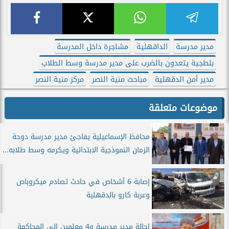
مدير مدرسة
الداقهلية
مشاجرة داخل المدرسة
بلطجية يتعدون بالضرب على مدير مدرسة وسط الطلاب
مدير أمن الدقهلية
مباحث منية النصر
مركز منية النصر
موضوعات متعلقة
محافظ الإسماعيلية يفاجئ مدير مدرسة دوحة
الزمان النموذجية الابتدائية ويكرمه وسط طلابه...
إصابة 6 أشخاص في حادث تصادم ميكروباص
وعربة كارو بالدقهلية
إحالة مدير مدرسة و4 معلمين إلى المحاكمة