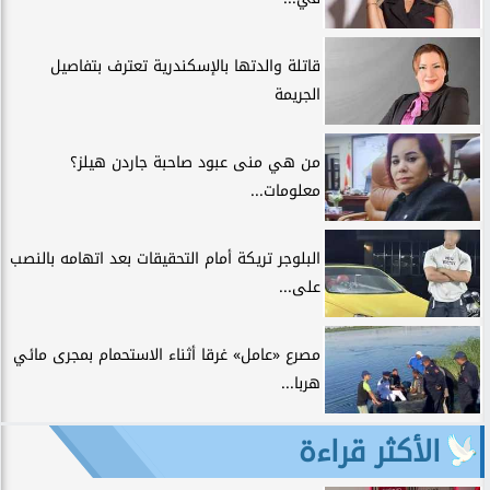
قاتلة والدتها بالإسكندرية تعترف بتفاصيل
الجريمة
من هي منى عبود صاحبة جاردن هيلز؟
معلومات...
البلوجر تريكة أمام التحقيقات بعد اتهامه بالنصب
على...
مصرع «عامل» غرقا أثناء الاستحمام بمجرى مائي
هربا...
الأكثر قراءة