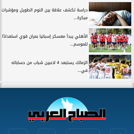
دراسة تكشف علاقة بين النوم الطويل ومؤشرات
مبكرة...
الأهلي يبدأ معسكر إسبانيا بمران قوي استعدادًا
للموسم...
الزمالك يستبعد 4 لاعبين شباب من حساباته
في...