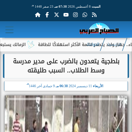
هـ
السبت
8 أغسطس 2026
07:38 صـ
23 صفر 1448
ز واحد يتصدر قائمة الأكثر استهلاكًا للطاقة
الزمالك يستبعد 4 لاعبين شباب من حساباته في الموسم الجديد
الرئيسية
الحوادث
بلطجية يتعدون بالضرب على مدير مدرسة
وسط الطلاب.. السبب طليقته
هـ
الأربعاء
11 ديسمبر 2024
06:38 مـ
9 جمادى آخر 1446