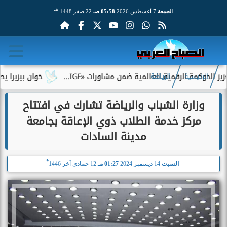
هـ
الجمعة
7 أغسطس 2026
05:58 صـ
22 صفر 1448
مة الرقمية العالمية ضمن مشاورات «IGF...
خوان بيزيرا يطلب الرح
الرئيسية
الرياضة
وزارة الشباب والرياضة تشارك في افتتاح
مركز خدمة الطلاب ذوي الإعاقة بجامعة
مدينة السادات
هـ
السبت
14 ديسمبر 2024
01:27 مـ
12 جمادى آخر 1446