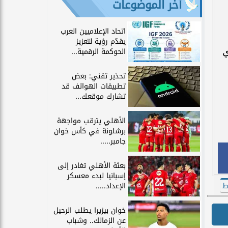
آخر الموضوعات
اتحاد الإعلاميين العرب
يقدّم رؤية لتعزيز
ي
الحوكمة الرقمية...
تحذير تقني: بعض
تطبيقات الهواتف قد
تشارك موقعك...
الأهلي يترقب مواجهة
برشلونة في كأس خوان
جامبر.....
بعثة الأهلي تغادر إلى
إسبانيا لبدء معسكر
الإعداد.....
ط
خوان بيزيرا يطلب الرحيل
عن الزمالك.. وشباب