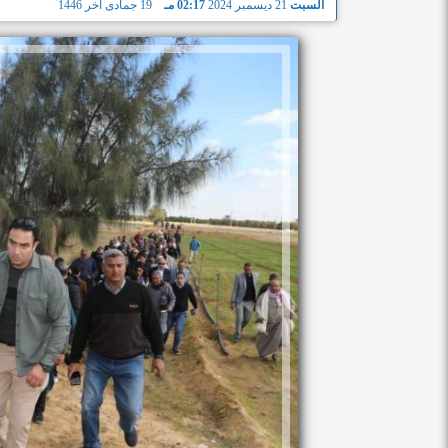
السبت
21 ديسمبر 2024
02:17 مـ
19 جمادى آخر 1446