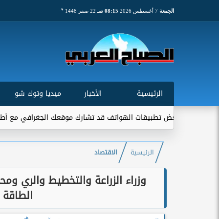
هـ
الجمعة
7 أغسطس 2026
08:15 صـ
22 صفر 1448
الرئيسية
الأخبار
ميديا وتوك شو
: بعض تطبيقات الهواتف قد تشارك موقعك الجغرافي مع أطراف خارجية..
الرئيسية
الاقتصاد
وزراء الزراعة والتخطيط والري وم
الطاقة
هـ