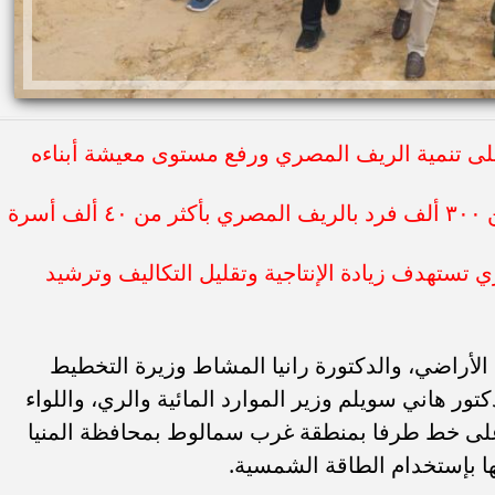
على تنمية الريف المصري ورفع مستوى معيشة أبناءه
رة
 تستهدف زيادة الإنتاجية وتقليل التكاليف وترشيد
الأراضي، والدكتورة رانيا المشاط وزيرة التخطيط
دكتور هاني سويلم وزير الموارد المائية والري، واللواء
د كدواني محافظة المنيا، محطة 14 على خط طرفا بمنطقة غرب سمالوط بمحافظة المنيا
بها بإستخدام الطاقة الشمسية.