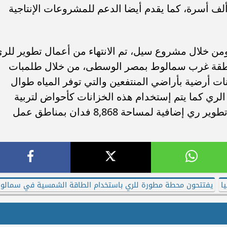
ريف المصري، يمثلون ما يزيد على ٤٠ ألف أسرة، كما يقدم أيضا الدعم للمشروعات الإنتاجية
 ومن خلال مشروع سيل، تم الانتهاء من أعمال تطوير للر
طرفا بمنطقة غرب سمالوط بمصر الوسطى، من خلال طلمبات
ات أرضية بأراضي المنتفعين والتي توفر المياه طوال
الري كما يتم إستخدام هذه الخزانات كأحواض لتربية
الأسماك , كما تم أيضًا الإنتهاء من أعمال تطوير ري إضافية لمساحة 8,868 فدان بمناطق عمل
ا
يفتتحون محطة مطورة للري باستخدام الطاقة الشمسية في سمالو