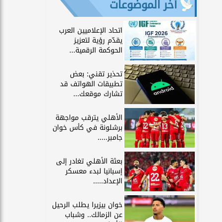
آخر الموضوعات
اتحاد الإعلاميين العرب
يقدّم رؤية لتعزيز
الحوكمة الرقمية...
تحذير تقني: بعض
تطبيقات الهواتف قد
تشارك موقعك...
الأهلي يترقب مواجهة
برشلونة في كأس خوان
جامبر.....
بعثة الأهلي تغادر إلى
إسبانيا لبدء معسكر
الإعداد.....
خوان بيزيرا يطلب الرحيل
عن الزمالك.. وشباب