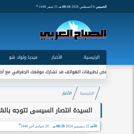
هـ
الخميس
6 أغسطس 2026
08:16 مـ
21 صفر 1448
الرئيسية
الأخبار
ميديا وتوك شو
تقني: بعض تطبيقات الهواتف قد تشارك موقعك الجغرافي مع أطراف خارج
الرئيسية
الأخبار
السيدة انتصار السيسى تتوجه بالشك
هـ
الأحد
22 ديسمبر 2024
08:39 مـ
20 جمادى آخر 1446