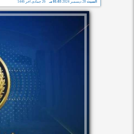
السبت
28 ديسمبر 2024
01:03 مـ
26 جمادى آخر 1446