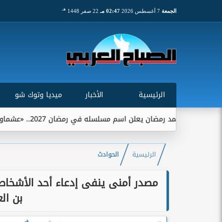
هـ
الجمعة
7 أغسطس 2026
02:47 مـ
22 صفر 1448
الرئيسية
الأخبار
ميديا وتوك شو
محمد رمضان يعلن اسم مسلسله في رمضان 2027.. «عشماوي» يجمعه ببيتر ميمي
الرئيسية
الحوادث
مصدر أمنى ينفى إدعاء أحد الأشخاص 
بن ال
هـ