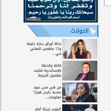
الحوادث
إحالة أوراق سارة خليفة
و12 متهمين للمفتي
في...
قاتلة والدتها
بالإسكندرية تعترف
بتفاصيل الجريمة
من هي منى عبود
صاحبة جاردن هيلز؟
معلومات...
البلوجر تريكة أمام