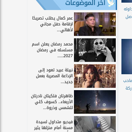
آخر الموضوعات
اوله
اصل
عمر كمال يطلب تصريحًا
لإقامة حفل مجاني
لأهالي...
محمد رمضان يعلن اسم
مسلسله في رمضان
2027.....
نبيلة عبيد تعود إلى
الإذاعة المصرية بعمل
احب
جديد...
ركة
ظاهرتان فلكيتان نادرتان
الأربعاء.. كسوف كلي
للشمس وذروة...
فيديو متداول لسيدة
مسنة أمام منزلها يثير