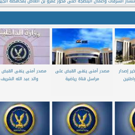
نتشار السرقات وأعمال البلطجة أعلى محور عمرو بن العاص بمحافظة الجيز
ير إصدار
مصدر أمنى ينفى القبض على
مصدر أمنى ينفى القبض 
اطنين
مراسل قناة رياضية
والد عبد الله الشريف