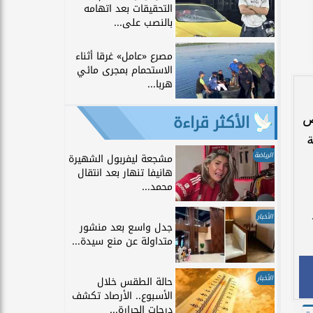
التحقيقات بعد اتهامه
بالنصب على...
مصرع «عامل» غرقا أثناء
الاستحمام بمجرى مائي
هربا...
ص
الأكثر قراءة
الرياضة
مشجعة ليفربول الشهيرة
هانيفا تنهار بعد انتقال
محمد...
الأخبار
جدل واسع بعد منشور
متداولة عن منع سيدة...
الأخبار
حالة الطقس خلال
الأسبوع.. الأرصاد تكشف
درجات الحرارة...