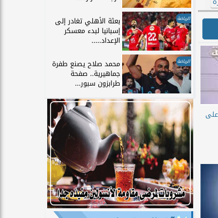
ة
الرياضة
بعثة الأهلي تغادر إلى
إسبانيا لبدء معسكر
الإعداد.....
الرياضة
محمد صلاح يصنع طفرة
جماهيرية.. صفحة
طرابزون سبور...
على