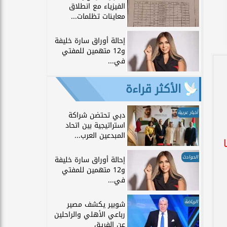
الفيزياء مع انطلاق
معاينات تظلمات...
إحالة أوراق سارة خليفة
و12 متهمين للمفتي
في...
الأكثر قراءة
أخبار عربية
دبي تحتضن شراكة
استراتيجية بين اتحاد
المبدعين العرب...
الحوادث
إحالة أوراق سارة خليفة
و12 متهمين للمفتي
في...
الرياضة
شوبير يكشف مصير
رباعي الأهلي والراحلين
عن الفريق