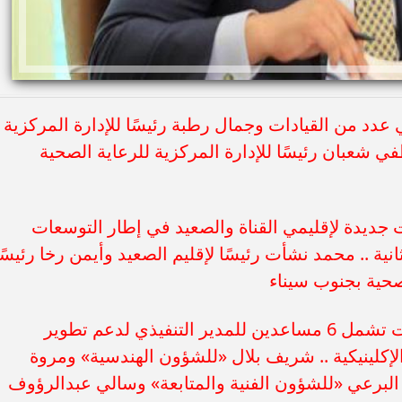
 عدد من القيادات وجمال رطبة رئيسًا للإدارة المركزية
شعبان رئيسًا للإدارة المركزية للرعاية الصحية
 جديدة لإقليمي القناة والصعيد في إطار التوسعات
ثانية .. محمد نشأت رئيسًا لإقليم الصعيد وأيمن رخا رئيسًا
الصحية بجنوب سيناء
رئيس هيئة الرعاية الصحية: حركة التنقلات تشمل 6 مساعدين للمدير التنفيذي لدعم تطوير
لإكلينيكية .. شريف بلال «للشؤون الهندسية» ومروة
 البرعي «للشؤون الفنية والمتابعة» وسالي عبدالرؤوف