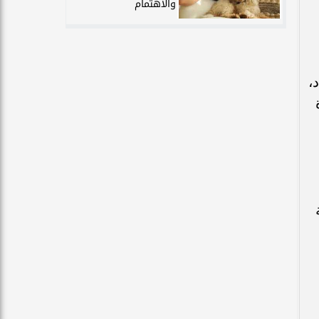
والاهتمام
،